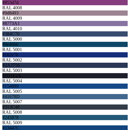
#853d7d
RAL 4008
#9d8493
RAL 4009
#8773A1
RAL 4010
#384C70
RAL 5000
#0e4666
RAL 5001
#162e7b
RAL 5002
#2A3756
RAL 5003
#1D1F2A
RAL 5004
#154889
RAL 5005
#41678D
RAL 5007
#313C48
RAL 5008
#245878
RAL 5009
#13447C