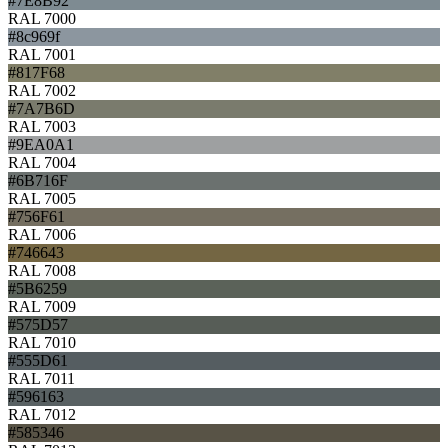
#7E8B92
RAL 7000
#8c969f
RAL 7001
#817F68
RAL 7002
#7A7B6D
RAL 7003
#9EA0A1
RAL 7004
#6B716F
RAL 7005
#756F61
RAL 7006
#746643
RAL 7008
#5B6259
RAL 7009
#575D57
RAL 7010
#555D61
RAL 7011
#596163
RAL 7012
#585346