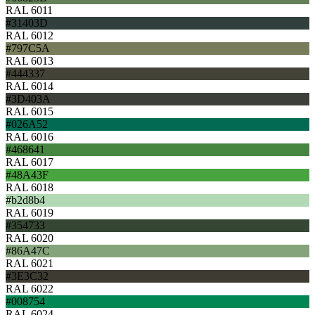
RAL 6011
#31403D
RAL 6012
#797C5A
RAL 6013
#444337
RAL 6014
#3D403A
RAL 6015
#026A52
RAL 6016
#468641
RAL 6017
#48A43F
RAL 6018
#b2d8b4
RAL 6019
#354733
RAL 6020
#86A47C
RAL 6021
#3E3C32
RAL 6022
#008754
RAL 6024