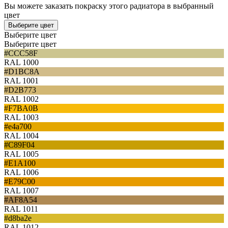
Вы можете заказать покраску этого радиатора в выбранный
цвет
Выберите цвет
Выберите цвет
Выберите цвет
#CCC58F
RAL 1000
#D1BC8A
RAL 1001
#D2B773
RAL 1002
#F7BA0B
RAL 1003
#e4a700
RAL 1004
#C89F04
RAL 1005
#E1A100
RAL 1006
#E79C00
RAL 1007
#AF8A54
RAL 1011
#d8ba2e
RAL 1012