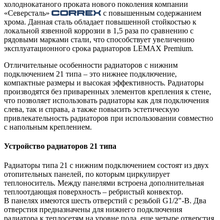
холоднокатаного проката нового поколения компании
«Северсталь»
с повышенным содержанием
хрома. Данная сталь обладает повышенной стойкостью к
локальной язвенной коррозии в 1,5 раза по сравнению с
рядовыми марками стали, что способствует увеличению
эксплуатационного срока радиаторов LEMAX Premium.
Отличительные особенности радиаторов с нижним
подключением 21 типа – это нижнее подключение,
компактные размеры и высокая эффективность. Радиаторы
производятся без приваренных элементов крепления к стене,
что позволяет использовать радиаторы как для подключения
слева, так и справа, а также повысить эстетическую
привлекательность радиаторов при использовании совместно
с напольным креплением.
Устройство радиаторов 21 типа
Радиаторы типа 21 с нижним подключением состоят из двух
отопительных панелей, по которым циркулирует
теплоноситель. Между панелями встроена дополнительная
теплоотдающая поверхность – ребристый конвектор.
В панелях имеются шесть отверстий с резьбой G1/2"-B. Два
отверстия предназначены для нижнего подключения
радиатора к теплосетям на уровне пола, еще четыре отверстия