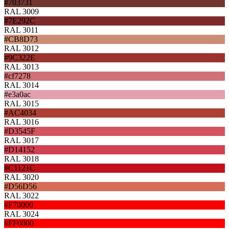
#703731
RAL 3009
#7E292C
RAL 3011
#CB8D73
RAL 3012
#9C322E
RAL 3013
#cf7278
RAL 3014
#e3a0ac
RAL 3015
#AC4034
RAL 3016
#D3545F
RAL 3017
#D14152
RAL 3018
#C1121C
RAL 3020
#D56D56
RAL 3022
#F70000
RAL 3024
#FF0000