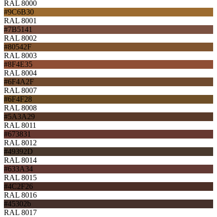
RAL 8000
#9C6B30
RAL 8001
#7B5141
RAL 8002
#80542F
RAL 8003
#8F4E35
RAL 8004
#6F4A2F
RAL 8007
#6F4F28
RAL 8008
#5A3A29
RAL 8011
#673831
RAL 8012
#49392D
RAL 8014
#633A34
RAL 8015
#4C2F26
RAL 8016
#45302b
RAL 8017