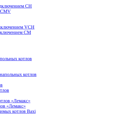
одключением CH
ы CMV
одключением VCH
одключением CM
апольных котлов
 напольных котлов
ов
отлов
отлов «Лемакс»
лов «Лемакс»
симых котлов Baxi