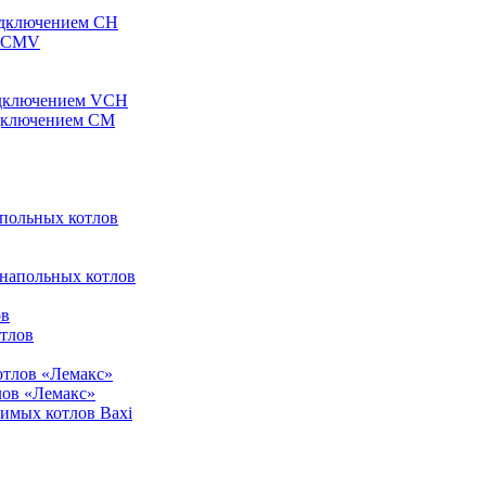
одключением CH
ы CMV
одключением VCH
одключением CM
апольных котлов
 напольных котлов
ов
отлов
отлов «Лемакс»
лов «Лемакс»
симых котлов Baxi