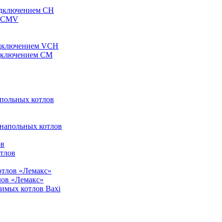
одключением CH
ы CMV
одключением VCH
одключением CM
апольных котлов
 напольных котлов
ов
отлов
отлов «Лемакс»
лов «Лемакс»
симых котлов Baxi