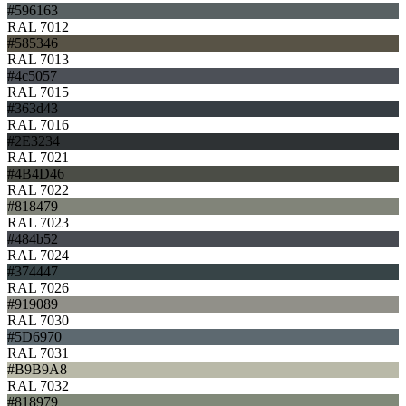
#596163
RAL 7012
#585346
RAL 7013
#4c5057
RAL 7015
#363d43
RAL 7016
#2E3234
RAL 7021
#4B4D46
RAL 7022
#818479
RAL 7023
#484b52
RAL 7024
#374447
RAL 7026
#919089
RAL 7030
#5D6970
RAL 7031
#B9B9A8
RAL 7032
#818979