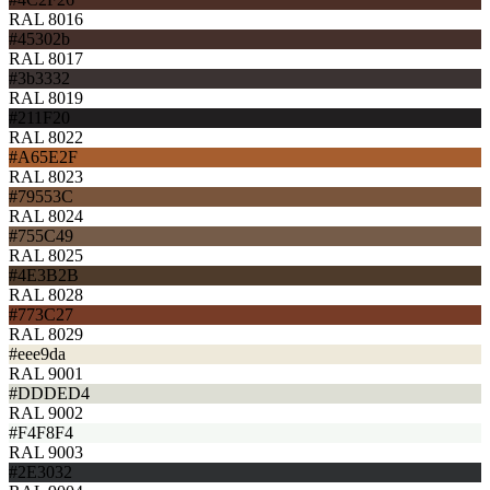
RAL 8016
#45302b
RAL 8017
#3b3332
RAL 8019
#211F20
RAL 8022
#A65E2F
RAL 8023
#79553C
RAL 8024
#755C49
RAL 8025
#4E3B2B
RAL 8028
#773C27
RAL 8029
#eee9da
RAL 9001
#DDDED4
RAL 9002
#F4F8F4
RAL 9003
#2E3032