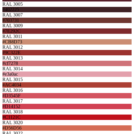
RAL 3005
#402225
RAL 3007
#703731
RAL 3009
#7E292C
RAL 3011
#CB8D73
RAL 3012
#9C322E
RAL 3013
#cf7278
RAL 3014
#e3a0ac
RAL 3015
#AC4034
RAL 3016
#D3545F
RAL 3017
#D14152
RAL 3018
#C1121C
RAL 3020
#D56D56
RAL 3022