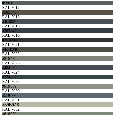
#596163
RAL 7012
#585346
RAL 7013
#4c5057
RAL 7015
#363d43
RAL 7016
#2E3234
RAL 7021
#4B4D46
RAL 7022
#818479
RAL 7023
#484b52
RAL 7024
#374447
RAL 7026
#919089
RAL 7030
#5D6970
RAL 7031
#B9B9A8
RAL 7032
#818979