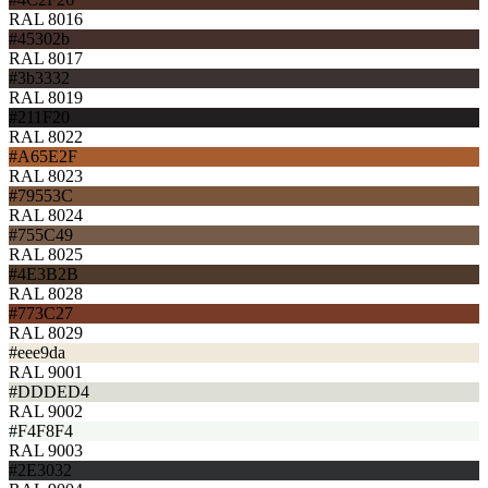
RAL 8016
#45302b
RAL 8017
#3b3332
RAL 8019
#211F20
RAL 8022
#A65E2F
RAL 8023
#79553C
RAL 8024
#755C49
RAL 8025
#4E3B2B
RAL 8028
#773C27
RAL 8029
#eee9da
RAL 9001
#DDDED4
RAL 9002
#F4F8F4
RAL 9003
#2E3032