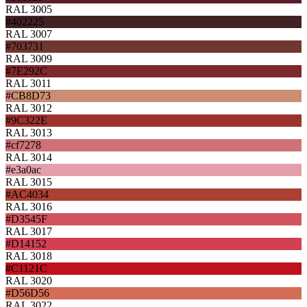
RAL 3005
#402225
RAL 3007
#703731
RAL 3009
#7E292C
RAL 3011
#CB8D73
RAL 3012
#9C322E
RAL 3013
#cf7278
RAL 3014
#e3a0ac
RAL 3015
#AC4034
RAL 3016
#D3545F
RAL 3017
#D14152
RAL 3018
#C1121C
RAL 3020
#D56D56
RAL 3022