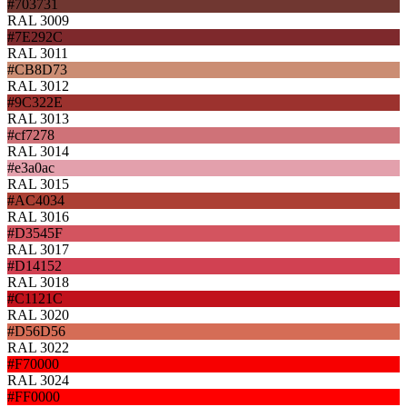
#703731
RAL 3009
#7E292C
RAL 3011
#CB8D73
RAL 3012
#9C322E
RAL 3013
#cf7278
RAL 3014
#e3a0ac
RAL 3015
#AC4034
RAL 3016
#D3545F
RAL 3017
#D14152
RAL 3018
#C1121C
RAL 3020
#D56D56
RAL 3022
#F70000
RAL 3024
#FF0000