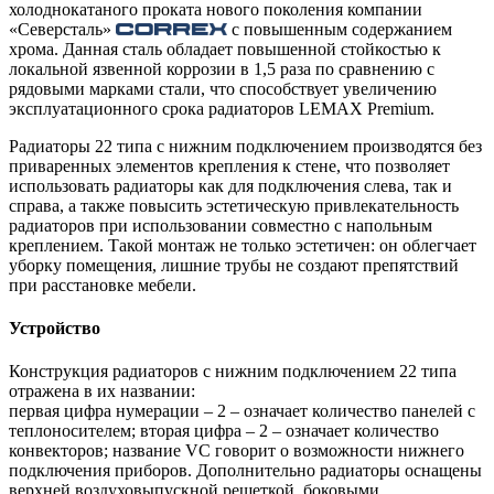
холоднокатаного проката нового поколения компании
«Северсталь»
с повышенным содержанием
хрома. Данная сталь обладает повышенной стойкостью к
локальной язвенной коррозии в 1,5 раза по сравнению с
рядовыми марками стали, что способствует увеличению
эксплуатационного срока радиаторов LEMAX Premium.
Радиаторы 22 типа с нижним подключением производятся без
приваренных элементов крепления к стене, что позволяет
использовать радиаторы как для подключения слева, так и
справа, а также повысить эстетическую привлекательность
радиаторов при использовании совместно с напольным
креплением. Такой монтаж не только эстетичен: он облегчает
уборку помещения, лишние трубы не создают препятствий
при расстановке мебели.
Устройство
Конструкция радиаторов с нижним подключением 22 типа
отражена в их названии:
первая цифра нумерации – 2 – означает количество панелей с
теплоносителем; вторая цифра – 2 – означает количество
конвекторов; название VС говорит о возможности нижнего
подключения приборов. Дополнительно радиаторы оснащены
верхней воздуховыпускной решеткой, боковыми