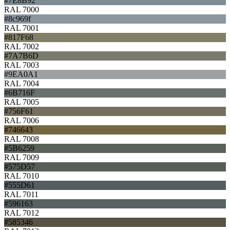
#7E8B92
RAL 7000
#8c969f
RAL 7001
#817F68
RAL 7002
#7A7B6D
RAL 7003
#9EA0A1
RAL 7004
#6B716F
RAL 7005
#756F61
RAL 7006
#746643
RAL 7008
#5B6259
RAL 7009
#575D57
RAL 7010
#555D61
RAL 7011
#596163
RAL 7012
#585346