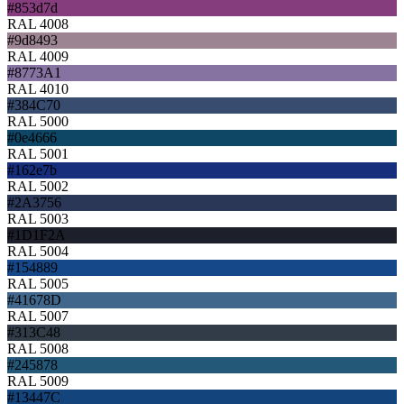
#853d7d
RAL 4008
#9d8493
RAL 4009
#8773A1
RAL 4010
#384C70
RAL 5000
#0e4666
RAL 5001
#162e7b
RAL 5002
#2A3756
RAL 5003
#1D1F2A
RAL 5004
#154889
RAL 5005
#41678D
RAL 5007
#313C48
RAL 5008
#245878
RAL 5009
#13447C