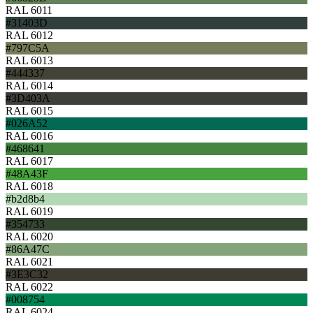
RAL 6011
#31403D
RAL 6012
#797C5A
RAL 6013
#444337
RAL 6014
#3D403A
RAL 6015
#026A52
RAL 6016
#468641
RAL 6017
#48A43F
RAL 6018
#b2d8b4
RAL 6019
#354733
RAL 6020
#86A47C
RAL 6021
#3E3C32
RAL 6022
#008754
RAL 6024