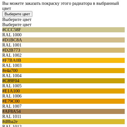
Вы можете заказать покраску этого радиатора в выбранный
цвет
Выберите цвет
Выберите цвет
Выберите цвет
#CCC58F
RAL 1000
#D1BC8A
RAL 1001
#D2B773
RAL 1002
#F7BA0B
RAL 1003
#e4a700
RAL 1004
#C89F04
RAL 1005
#E1A100
RAL 1006
#E79C00
RAL 1007
#AF8A54
RAL 1011
#d8ba2e
RAL 1012