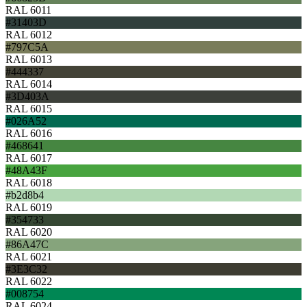
RAL 6011
#31403D
RAL 6012
#797C5A
RAL 6013
#444337
RAL 6014
#3D403A
RAL 6015
#026A52
RAL 6016
#468641
RAL 6017
#48A43F
RAL 6018
#b2d8b4
RAL 6019
#354733
RAL 6020
#86A47C
RAL 6021
#3E3C32
RAL 6022
#008754
RAL 6024