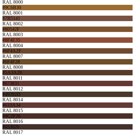
RAL 8000
#9C6B30
RAL 8001
#7B5141
RAL 8002
#80542F
RAL 8003
#8F4E35
RAL 8004
#6F4A2F
RAL 8007
#6F4F28
RAL 8008
#5A3A29
RAL 8011
#673831
RAL 8012
#49392D
RAL 8014
#633A34
RAL 8015
#4C2F26
RAL 8016
#45302b
RAL 8017