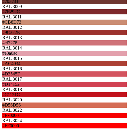
#703731
RAL 3009
#7E292C
RAL 3011
#CB8D73
RAL 3012
#9C322E
RAL 3013
#cf7278
RAL 3014
#e3a0ac
RAL 3015
#AC4034
RAL 3016
#D3545F
RAL 3017
#D14152
RAL 3018
#C1121C
RAL 3020
#D56D56
RAL 3022
#F70000
RAL 3024
#FF0000