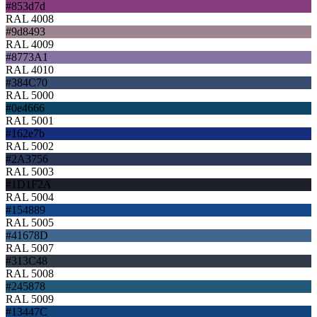
#853d7d
RAL 4008
#9d8493
RAL 4009
#8773A1
RAL 4010
#384C70
RAL 5000
#0e4666
RAL 5001
#162e7b
RAL 5002
#2A3756
RAL 5003
#1D1F2A
RAL 5004
#154889
RAL 5005
#41678D
RAL 5007
#313C48
RAL 5008
#245878
RAL 5009
#13447C