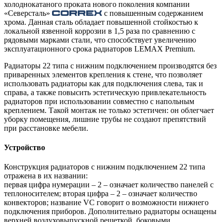
холоднокатаного проката нового поколения компании
«Северсталь»
с повышенным содержанием
хрома. Данная сталь обладает повышенной стойкостью к
локальной язвенной коррозии в 1,5 раза по сравнению с
рядовыми марками стали, что способствует увеличению
эксплуатационного срока радиаторов LEMAX Premium.
Радиаторы 22 типа с нижним подключением производятся без
приваренных элементов крепления к стене, что позволяет
использовать радиаторы как для подключения слева, так и
справа, а также повысить эстетическую привлекательность
радиаторов при использовании совместно с напольным
креплением. Такой монтаж не только эстетичен: он облегчает
уборку помещения, лишние трубы не создают препятствий
при расстановке мебели.
Устройство
Конструкция радиаторов с нижним подключением 22 типа
отражена в их названии:
первая цифра нумерации – 2 – означает количество панелей с
теплоносителем; вторая цифра – 2 – означает количество
конвекторов; название VС говорит о возможности нижнего
подключения приборов. Дополнительно радиаторы оснащены
верхней воздуховыпускной решеткой, боковыми