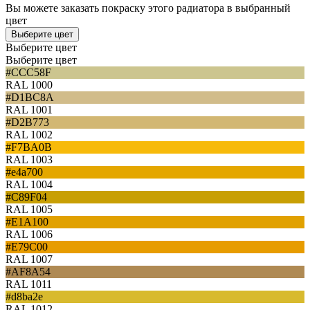
Вы можете заказать покраску этого радиатора в выбранный
цвет
Выберите цвет
Выберите цвет
Выберите цвет
#CCC58F
RAL 1000
#D1BC8A
RAL 1001
#D2B773
RAL 1002
#F7BA0B
RAL 1003
#e4a700
RAL 1004
#C89F04
RAL 1005
#E1A100
RAL 1006
#E79C00
RAL 1007
#AF8A54
RAL 1011
#d8ba2e
RAL 1012