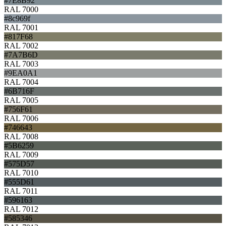
#7E8B92
RAL 7000
#8c969f
RAL 7001
#817F68
RAL 7002
#7A7B6D
RAL 7003
#9EA0A1
RAL 7004
#6B716F
RAL 7005
#756F61
RAL 7006
#746643
RAL 7008
#5B6259
RAL 7009
#575D57
RAL 7010
#555D61
RAL 7011
#596163
RAL 7012
#585346