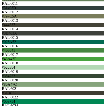
RAL 6011
#31403D
RAL 6012
#797C5A
RAL 6013
#444337
RAL 6014
#3D403A
RAL 6015
#026A52
RAL 6016
#468641
RAL 6017
#48A43F
RAL 6018
#b2d8b4
RAL 6019
#354733
RAL 6020
#86A47C
RAL 6021
#3E3C32
RAL 6022
#008754
RAL 6024