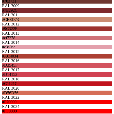
#703731
RAL 3009
#7E292C
RAL 3011
#CB8D73
RAL 3012
#9C322E
RAL 3013
#cf7278
RAL 3014
#e3a0ac
RAL 3015
#AC4034
RAL 3016
#D3545F
RAL 3017
#D14152
RAL 3018
#C1121C
RAL 3020
#D56D56
RAL 3022
#F70000
RAL 3024
#FF0000