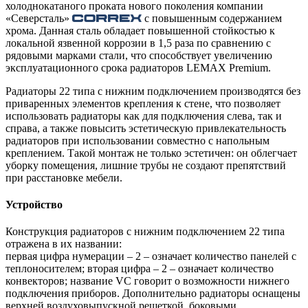
холоднокатаного проката нового поколения компании
«Северсталь»
с повышенным содержанием
хрома. Данная сталь обладает повышенной стойкостью к
локальной язвенной коррозии в 1,5 раза по сравнению с
рядовыми марками стали, что способствует увеличению
эксплуатационного срока радиаторов LEMAX Premium.
Радиаторы 22 типа с нижним подключением производятся без
приваренных элементов крепления к стене, что позволяет
использовать радиаторы как для подключения слева, так и
справа, а также повысить эстетическую привлекательность
радиаторов при использовании совместно с напольным
креплением. Такой монтаж не только эстетичен: он облегчает
уборку помещения, лишние трубы не создают препятствий
при расстановке мебели.
Устройство
Конструкция радиаторов с нижним подключением 22 типа
отражена в их названии:
первая цифра нумерации – 2 – означает количество панелей с
теплоносителем; вторая цифра – 2 – означает количество
конвекторов; название VС говорит о возможности нижнего
подключения приборов. Дополнительно радиаторы оснащены
верхней воздуховыпускной решеткой, боковыми