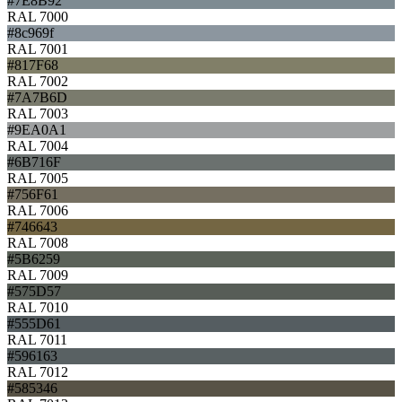
#7E8B92
RAL 7000
#8c969f
RAL 7001
#817F68
RAL 7002
#7A7B6D
RAL 7003
#9EA0A1
RAL 7004
#6B716F
RAL 7005
#756F61
RAL 7006
#746643
RAL 7008
#5B6259
RAL 7009
#575D57
RAL 7010
#555D61
RAL 7011
#596163
RAL 7012
#585346