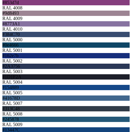
#853d7d
RAL 4008
#9d8493
RAL 4009
#8773A1
RAL 4010
#384C70
RAL 5000
#0e4666
RAL 5001
#162e7b
RAL 5002
#2A3756
RAL 5003
#1D1F2A
RAL 5004
#154889
RAL 5005
#41678D
RAL 5007
#313C48
RAL 5008
#245878
RAL 5009
#13447C