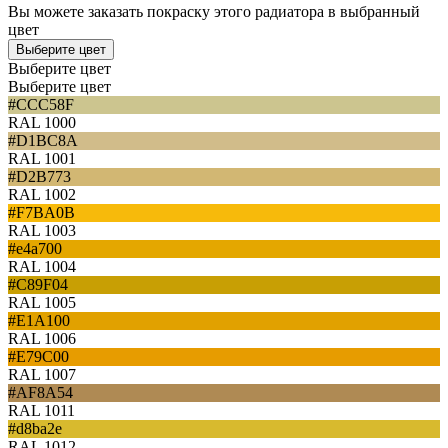
Вы можете заказать покраску этого радиатора в выбранный
цвет
Выберите цвет
Выберите цвет
Выберите цвет
#CCC58F
RAL 1000
#D1BC8A
RAL 1001
#D2B773
RAL 1002
#F7BA0B
RAL 1003
#e4a700
RAL 1004
#C89F04
RAL 1005
#E1A100
RAL 1006
#E79C00
RAL 1007
#AF8A54
RAL 1011
#d8ba2e
RAL 1012