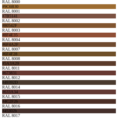
RAL 8000
#9C6B30
RAL 8001
#7B5141
RAL 8002
#80542F
RAL 8003
#8F4E35
RAL 8004
#6F4A2F
RAL 8007
#6F4F28
RAL 8008
#5A3A29
RAL 8011
#673831
RAL 8012
#49392D
RAL 8014
#633A34
RAL 8015
#4C2F26
RAL 8016
#45302b
RAL 8017