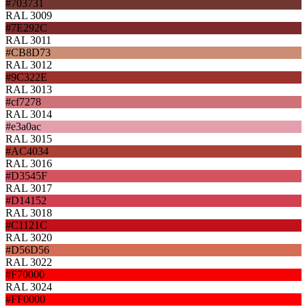
#703731
RAL 3009
#7E292C
RAL 3011
#CB8D73
RAL 3012
#9C322E
RAL 3013
#cf7278
RAL 3014
#e3a0ac
RAL 3015
#AC4034
RAL 3016
#D3545F
RAL 3017
#D14152
RAL 3018
#C1121C
RAL 3020
#D56D56
RAL 3022
#F70000
RAL 3024
#FF0000