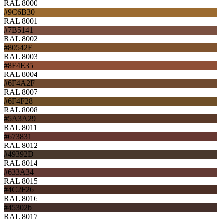
RAL 8000
#9C6B30
RAL 8001
#7B5141
RAL 8002
#80542F
RAL 8003
#8F4E35
RAL 8004
#6F4A2F
RAL 8007
#6F4F28
RAL 8008
#5A3A29
RAL 8011
#673831
RAL 8012
#49392D
RAL 8014
#633A34
RAL 8015
#4C2F26
RAL 8016
#45302b
RAL 8017