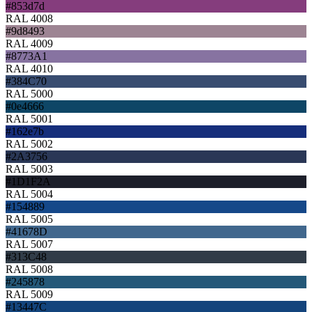
#853d7d
RAL 4008
#9d8493
RAL 4009
#8773A1
RAL 4010
#384C70
RAL 5000
#0e4666
RAL 5001
#162e7b
RAL 5002
#2A3756
RAL 5003
#1D1F2A
RAL 5004
#154889
RAL 5005
#41678D
RAL 5007
#313C48
RAL 5008
#245878
RAL 5009
#13447C