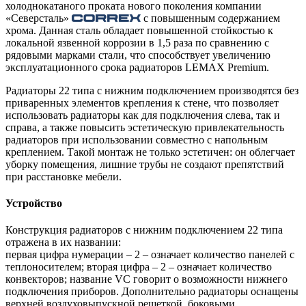
холоднокатаного проката нового поколения компании
«Северсталь»
с повышенным содержанием
хрома. Данная сталь обладает повышенной стойкостью к
локальной язвенной коррозии в 1,5 раза по сравнению с
рядовыми марками стали, что способствует увеличению
эксплуатационного срока радиаторов LEMAX Premium.
Радиаторы 22 типа с нижним подключением производятся без
приваренных элементов крепления к стене, что позволяет
использовать радиаторы как для подключения слева, так и
справа, а также повысить эстетическую привлекательность
радиаторов при использовании совместно с напольным
креплением. Такой монтаж не только эстетичен: он облегчает
уборку помещения, лишние трубы не создают препятствий
при расстановке мебели.
Устройство
Конструкция радиаторов с нижним подключением 22 типа
отражена в их названии:
первая цифра нумерации – 2 – означает количество панелей с
теплоносителем; вторая цифра – 2 – означает количество
конвекторов; название VС говорит о возможности нижнего
подключения приборов. Дополнительно радиаторы оснащены
верхней воздуховыпускной решеткой, боковыми