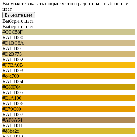
Вы можете заказать покраску этого радиатора в выбранный
цвет
Выберите цвет
Выберите цвет
Выберите цвет
#CCC58F
RAL 1000
#D1BC8A
RAL 1001
#D2B773
RAL 1002
#F7BA0B
RAL 1003
#e4a700
RAL 1004
#C89F04
RAL 1005
#E1A100
RAL 1006
#E79C00
RAL 1007
#AF8A54
RAL 1011
#d8ba2e
RAL 1012