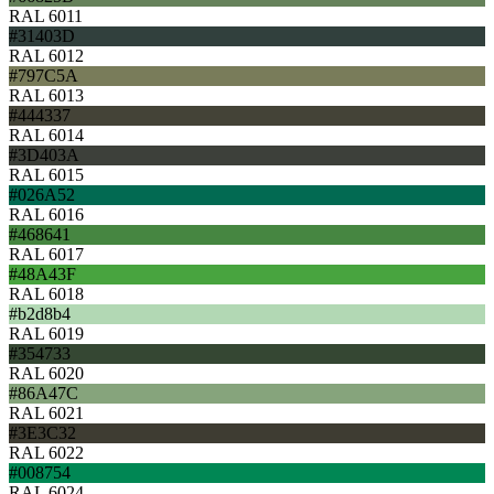
RAL 6011
#31403D
RAL 6012
#797C5A
RAL 6013
#444337
RAL 6014
#3D403A
RAL 6015
#026A52
RAL 6016
#468641
RAL 6017
#48A43F
RAL 6018
#b2d8b4
RAL 6019
#354733
RAL 6020
#86A47C
RAL 6021
#3E3C32
RAL 6022
#008754
RAL 6024