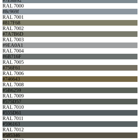
#7E8B92
RAL 7000
#8c969f
RAL 7001
#817F68
RAL 7002
#7A7B6D
RAL 7003
#9EA0A1
RAL 7004
#6B716F
RAL 7005
#756F61
RAL 7006
#746643
RAL 7008
#5B6259
RAL 7009
#575D57
RAL 7010
#555D61
RAL 7011
#596163
RAL 7012
#585346