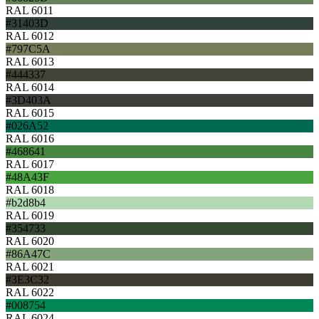
RAL 6011
#31403D
RAL 6012
#797C5A
RAL 6013
#444337
RAL 6014
#3D403A
RAL 6015
#026A52
RAL 6016
#468641
RAL 6017
#48A43F
RAL 6018
#b2d8b4
RAL 6019
#354733
RAL 6020
#86A47C
RAL 6021
#3E3C32
RAL 6022
#008754
RAL 6024