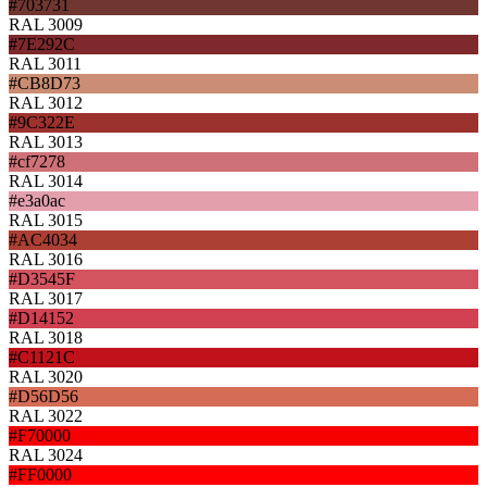
#703731
RAL 3009
#7E292C
RAL 3011
#CB8D73
RAL 3012
#9C322E
RAL 3013
#cf7278
RAL 3014
#e3a0ac
RAL 3015
#AC4034
RAL 3016
#D3545F
RAL 3017
#D14152
RAL 3018
#C1121C
RAL 3020
#D56D56
RAL 3022
#F70000
RAL 3024
#FF0000