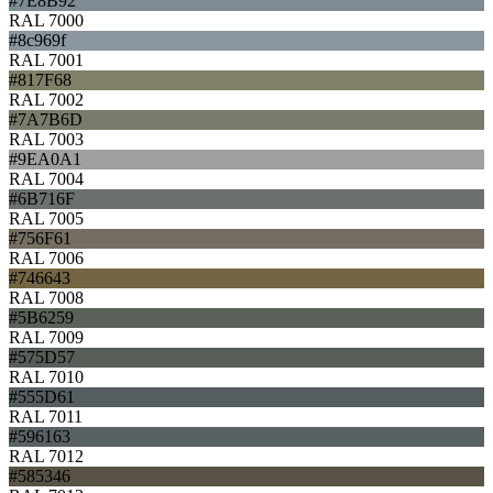
#7E8B92
RAL 7000
#8c969f
RAL 7001
#817F68
RAL 7002
#7A7B6D
RAL 7003
#9EA0A1
RAL 7004
#6B716F
RAL 7005
#756F61
RAL 7006
#746643
RAL 7008
#5B6259
RAL 7009
#575D57
RAL 7010
#555D61
RAL 7011
#596163
RAL 7012
#585346