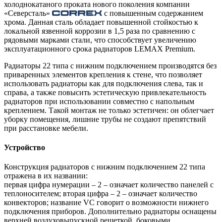
холоднокатаного проката нового поколения компании
«Северсталь»
с повышенным содержанием
хрома. Данная сталь обладает повышенной стойкостью к
локальной язвенной коррозии в 1,5 раза по сравнению с
рядовыми марками стали, что способствует увеличению
эксплуатационного срока радиаторов LEMAX Premium.
Радиаторы 22 типа с нижним подключением производятся без
приваренных элементов крепления к стене, что позволяет
использовать радиаторы как для подключения слева, так и
справа, а также повысить эстетическую привлекательность
радиаторов при использовании совместно с напольным
креплением. Такой монтаж не только эстетичен: он облегчает
уборку помещения, лишние трубы не создают препятствий
при расстановке мебели.
Устройство
Конструкция радиаторов с нижним подключением 22 типа
отражена в их названии:
первая цифра нумерации – 2 – означает количество панелей с
теплоносителем; вторая цифра – 2 – означает количество
конвекторов; название VС говорит о возможности нижнего
подключения приборов. Дополнительно радиаторы оснащены
верхней воздуховыпускной решеткой, боковыми