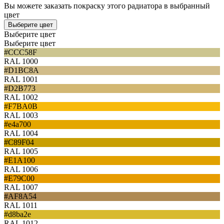
Вы можете заказать покраску этого радиатора в выбранный
цвет
Выберите цвет
Выберите цвет
Выберите цвет
#CCC58F
RAL 1000
#D1BC8A
RAL 1001
#D2B773
RAL 1002
#F7BA0B
RAL 1003
#e4a700
RAL 1004
#C89F04
RAL 1005
#E1A100
RAL 1006
#E79C00
RAL 1007
#AF8A54
RAL 1011
#d8ba2e
RAL 1012