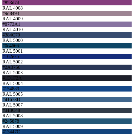
#853d7d
RAL 4008
#9d8493
RAL 4009
#8773A1
RAL 4010
#384C70
RAL 5000
#0e4666
RAL 5001
#162e7b
RAL 5002
#2A3756
RAL 5003
#1D1F2A
RAL 5004
#154889
RAL 5005
#41678D
RAL 5007
#313C48
RAL 5008
#245878
RAL 5009
#13447C