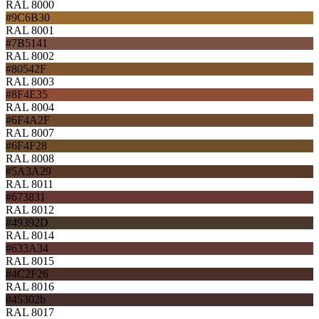
RAL 8000
#9C6B30
RAL 8001
#7B5141
RAL 8002
#80542F
RAL 8003
#8F4E35
RAL 8004
#6F4A2F
RAL 8007
#6F4F28
RAL 8008
#5A3A29
RAL 8011
#673831
RAL 8012
#49392D
RAL 8014
#633A34
RAL 8015
#4C2F26
RAL 8016
#45302b
RAL 8017