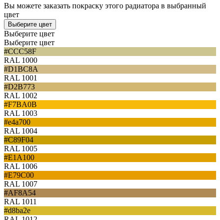
Вы можете заказать покраску этого радиатора в выбранный
цвет
Выберите цвет
Выберите цвет
Выберите цвет
#CCC58F
RAL 1000
#D1BC8A
RAL 1001
#D2B773
RAL 1002
#F7BA0B
RAL 1003
#e4a700
RAL 1004
#C89F04
RAL 1005
#E1A100
RAL 1006
#E79C00
RAL 1007
#AF8A54
RAL 1011
#d8ba2e
RAL 1012