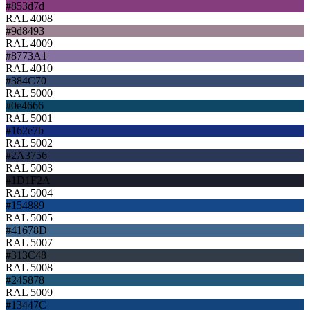
#853d7d
RAL 4008
#9d8493
RAL 4009
#8773A1
RAL 4010
#384C70
RAL 5000
#0e4666
RAL 5001
#162e7b
RAL 5002
#2A3756
RAL 5003
#1D1F2A
RAL 5004
#154889
RAL 5005
#41678D
RAL 5007
#313C48
RAL 5008
#245878
RAL 5009
#13447C