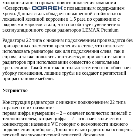
холоднокатаного проката нового поколения компании
«Северсталь»
с повышенным содержанием
хрома. Данная сталь обладает повышенной стойкостью к
локальной язвенной коррозии в 1,5 раза по сравнению с
рядовыми марками стали, что способствует увеличению
эксплуатационного срока радиаторов LEMAX Premium.
Радиаторы 22 типа с нижним подключением производятся без
приваренных элементов крепления к стене, что позволяет
использовать радиаторы как для подключения слева, так и
справа, а также повысить эстетическую привлекательность
радиаторов при использовании совместно с напольным
креплением. Такой монтаж не только эстетичен: он облегчает
уборку помещения, лишние трубы не создают препятствий
при расстановке мебели.
Устройство
Конструкция радиаторов с нижним подключением 22 типа
отражена в их названии:
первая цифра нумерации – 2 – означает количество панелей с
теплоносителем; вторая цифра – 2 – означает количество
конвекторов; название VС говорит о возможности нижнего
подключения приборов. Дополнительно радиаторы оснащены
верхней воздуховыпускной решеткой, боковыми