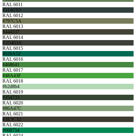
RAL 6011
#31403D
RAL 6012
#797C5A
RAL 6013
#444337
RAL 6014
#3D403A
RAL 6015
#026A52
RAL 6016
#468641
RAL 6017
#48A43F
RAL 6018
#b2d8b4
RAL 6019
#354733
RAL 6020
#86A47C
RAL 6021
#3E3C32
RAL 6022
#008754
RAL 6024