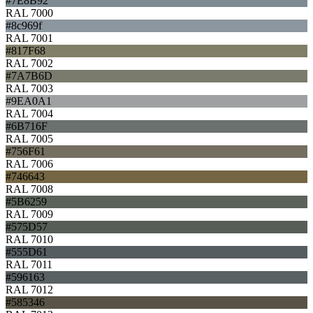
#7E8B92
RAL 7000
#8c969f
RAL 7001
#817F68
RAL 7002
#7A7B6D
RAL 7003
#9EA0A1
RAL 7004
#6B716F
RAL 7005
#756F61
RAL 7006
#746643
RAL 7008
#5B6259
RAL 7009
#575D57
RAL 7010
#555D61
RAL 7011
#596163
RAL 7012
#585346