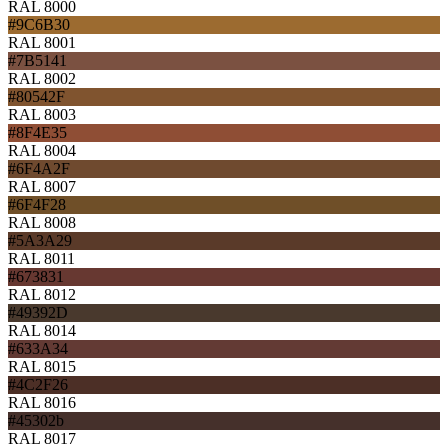
RAL 8000
#9C6B30
RAL 8001
#7B5141
RAL 8002
#80542F
RAL 8003
#8F4E35
RAL 8004
#6F4A2F
RAL 8007
#6F4F28
RAL 8008
#5A3A29
RAL 8011
#673831
RAL 8012
#49392D
RAL 8014
#633A34
RAL 8015
#4C2F26
RAL 8016
#45302b
RAL 8017