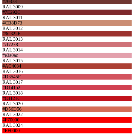
#703731
RAL 3009
#7E292C
RAL 3011
#CB8D73
RAL 3012
#9C322E
RAL 3013
#cf7278
RAL 3014
#e3a0ac
RAL 3015
#AC4034
RAL 3016
#D3545F
RAL 3017
#D14152
RAL 3018
#C1121C
RAL 3020
#D56D56
RAL 3022
#F70000
RAL 3024
#FF0000