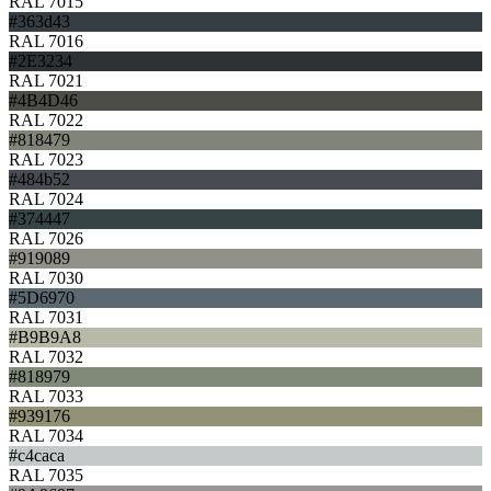
RAL 7015
#363d43
RAL 7016
#2E3234
RAL 7021
#4B4D46
RAL 7022
#818479
RAL 7023
#484b52
RAL 7024
#374447
RAL 7026
#919089
RAL 7030
#5D6970
RAL 7031
#B9B9A8
RAL 7032
#818979
RAL 7033
#939176
RAL 7034
#c4caca
RAL 7035