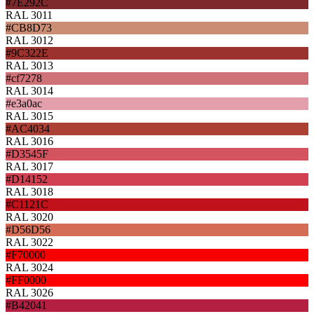
#7E292C
RAL 3011
#CB8D73
RAL 3012
#9C322E
RAL 3013
#cf7278
RAL 3014
#e3a0ac
RAL 3015
#AC4034
RAL 3016
#D3545F
RAL 3017
#D14152
RAL 3018
#C1121C
RAL 3020
#D56D56
RAL 3022
#F70000
RAL 3024
#FF0000
RAL 3026
#B42041