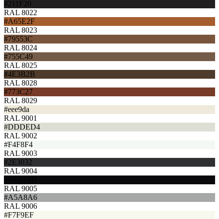
#211F20
RAL 8022
#A65E2F
RAL 8023
#79553C
RAL 8024
#755C49
RAL 8025
#4E3B2B
RAL 8028
#773C27
RAL 8029
#eee9da
RAL 9001
#DDDED4
RAL 9002
#F4F8F4
RAL 9003
#2E3032
RAL 9004
#0A0A0D
RAL 9005
#A5A8A6
RAL 9006
#F7F9EF