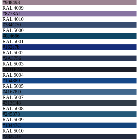
#9d8493
RAL 4009
#8773A1
RAL 4010
#384C70
RAL 5000
#0e4666
RAL 5001
#162e7b
RAL 5002
#2A3756
RAL 5003
#1D1F2A
RAL 5004
#154889
RAL 5005
#41678D
RAL 5007
#313C48
RAL 5008
#245878
RAL 5009
#13447C
RAL 5010
#232C3F