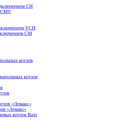
одключением CH
ы CMV
одключением VCH
одключением CM
апольных котлов
 напольных котлов
ов
отлов
отлов «Лемакс»
лов «Лемакс»
симых котлов Baxi