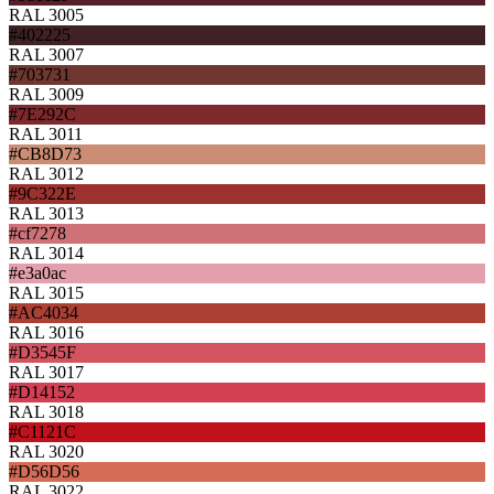
RAL 3005
#402225
RAL 3007
#703731
RAL 3009
#7E292C
RAL 3011
#CB8D73
RAL 3012
#9C322E
RAL 3013
#cf7278
RAL 3014
#e3a0ac
RAL 3015
#AC4034
RAL 3016
#D3545F
RAL 3017
#D14152
RAL 3018
#C1121C
RAL 3020
#D56D56
RAL 3022