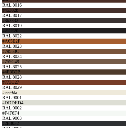
RAL 8016
#45302b
RAL 8017
#3b3332
RAL 8019
#211F20
RAL 8022
#A65E2F
RAL 8023
#79553C
RAL 8024
#755C49
RAL 8025
#4E3B2B
RAL 8028
#773C27
RAL 8029
#eee9da
RAL 9001
#DDDED4
RAL 9002
#F4F8F4
RAL 9003
#2E3032