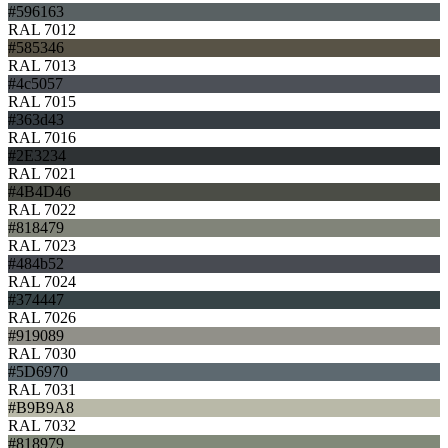
#596163
RAL 7012
#585346
RAL 7013
#4c5057
RAL 7015
#363d43
RAL 7016
#2E3234
RAL 7021
#4B4D46
RAL 7022
#818479
RAL 7023
#484b52
RAL 7024
#374447
RAL 7026
#919089
RAL 7030
#5D6970
RAL 7031
#B9B9A8
RAL 7032
#818979