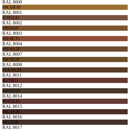
RAL 8000
#9C6B30
RAL 8001
#7B5141
RAL 8002
#80542F
RAL 8003
#8F4E35
RAL 8004
#6F4A2F
RAL 8007
#6F4F28
RAL 8008
#5A3A29
RAL 8011
#673831
RAL 8012
#49392D
RAL 8014
#633A34
RAL 8015
#4C2F26
RAL 8016
#45302b
RAL 8017