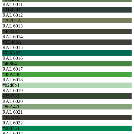
RAL 6011
#31403D
RAL 6012
#797C5A
RAL 6013
#444337
RAL 6014
#3D403A
RAL 6015
#026A52
RAL 6016
#468641
RAL 6017
#48A43F
RAL 6018
#b2d8b4
RAL 6019
#354733
RAL 6020
#86A47C
RAL 6021
#3E3C32
RAL 6022
#008754
RAL 6024