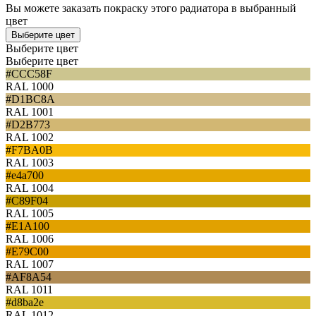
Вы можете заказать покраску этого радиатора в выбранный
цвет
Выберите цвет
Выберите цвет
Выберите цвет
#CCC58F
RAL 1000
#D1BC8A
RAL 1001
#D2B773
RAL 1002
#F7BA0B
RAL 1003
#e4a700
RAL 1004
#C89F04
RAL 1005
#E1A100
RAL 1006
#E79C00
RAL 1007
#AF8A54
RAL 1011
#d8ba2e
RAL 1012