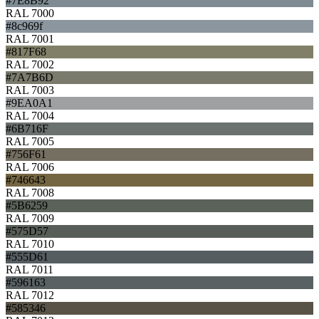
#7E8B92
RAL 7000
#8c969f
RAL 7001
#817F68
RAL 7002
#7A7B6D
RAL 7003
#9EA0A1
RAL 7004
#6B716F
RAL 7005
#756F61
RAL 7006
#746643
RAL 7008
#5B6259
RAL 7009
#575D57
RAL 7010
#555D61
RAL 7011
#596163
RAL 7012
#585346