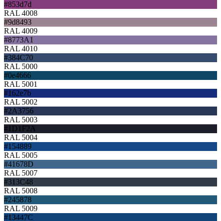
#853d7d
RAL 4008
#9d8493
RAL 4009
#8773A1
RAL 4010
#384C70
RAL 5000
#0e4666
RAL 5001
#162e7b
RAL 5002
#2A3756
RAL 5003
#1D1F2A
RAL 5004
#154889
RAL 5005
#41678D
RAL 5007
#313C48
RAL 5008
#245878
RAL 5009
#13447C