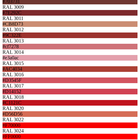
#703731
RAL 3009
#7E292C
RAL 3011
#CB8D73
RAL 3012
#9C322E
RAL 3013
#cf7278
RAL 3014
#e3a0ac
RAL 3015
#AC4034
RAL 3016
#D3545F
RAL 3017
#D14152
RAL 3018
#C1121C
RAL 3020
#D56D56
RAL 3022
#F70000
RAL 3024
#FF0000