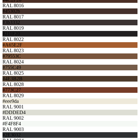
RAL 8016
#45302b
RAL 8017
#3b3332
RAL 8019
#211F20
RAL 8022
#A65E2F
RAL 8023
#79553C
RAL 8024
#755C49
RAL 8025
#4E3B2B
RAL 8028
#773C27
RAL 8029
#eee9da
RAL 9001
#DDDED4
RAL 9002
#F4F8F4
RAL 9003
#2E3032