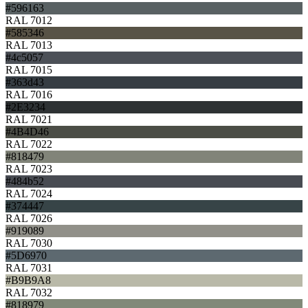
#596163
RAL 7012
#585346
RAL 7013
#4c5057
RAL 7015
#363d43
RAL 7016
#2E3234
RAL 7021
#4B4D46
RAL 7022
#818479
RAL 7023
#484b52
RAL 7024
#374447
RAL 7026
#919089
RAL 7030
#5D6970
RAL 7031
#B9B9A8
RAL 7032
#818979