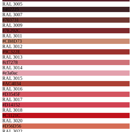
RAL 3005
#402225
RAL 3007
#703731
RAL 3009
#7E292C
RAL 3011
#CB8D73
RAL 3012
#9C322E
RAL 3013
#cf7278
RAL 3014
#e3a0ac
RAL 3015
#AC4034
RAL 3016
#D3545F
RAL 3017
#D14152
RAL 3018
#C1121C
RAL 3020
#D56D56
RAL 3022