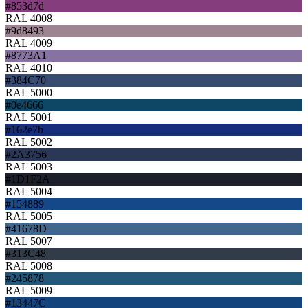
#853d7d
RAL 4008
#9d8493
RAL 4009
#8773A1
RAL 4010
#384C70
RAL 5000
#0e4666
RAL 5001
#162e7b
RAL 5002
#2A3756
RAL 5003
#1D1F2A
RAL 5004
#154889
RAL 5005
#41678D
RAL 5007
#313C48
RAL 5008
#245878
RAL 5009
#13447C