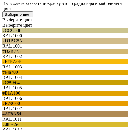
Вы можете заказать покраску этого радиатора в выбранный
цвет
Выберите цвет
Выберите цвет
Выберите цвет
#CCC58F
RAL 1000
#D1BC8A
RAL 1001
#D2B773
RAL 1002
#F7BA0B
RAL 1003
#e4a700
RAL 1004
#C89F04
RAL 1005
#E1A100
RAL 1006
#E79C00
RAL 1007
#AF8A54
RAL 1011
#d8ba2e
RAL 1012