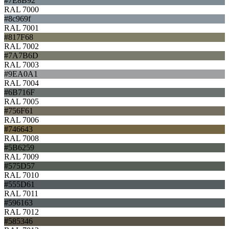
#7E8B92
RAL 7000
#8c969f
RAL 7001
#817F68
RAL 7002
#7A7B6D
RAL 7003
#9EA0A1
RAL 7004
#6B716F
RAL 7005
#756F61
RAL 7006
#746643
RAL 7008
#5B6259
RAL 7009
#575D57
RAL 7010
#555D61
RAL 7011
#596163
RAL 7012
#585346