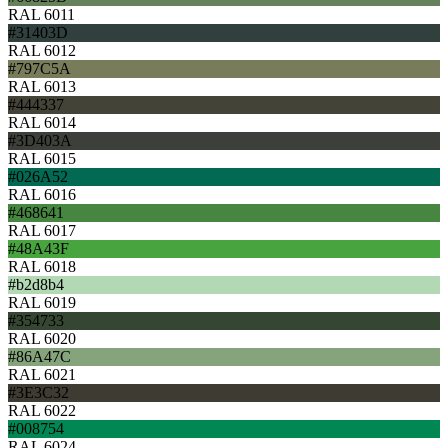
RAL 6011
#31403D
RAL 6012
#797C5A
RAL 6013
#444337
RAL 6014
#3D403A
RAL 6015
#026A52
RAL 6016
#468641
RAL 6017
#48A43F
RAL 6018
#b2d8b4
RAL 6019
#354733
RAL 6020
#86A47C
RAL 6021
#3E3C32
RAL 6022
#008754
RAL 6024