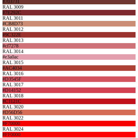
#703731
RAL 3009
#7E292C
RAL 3011
#CB8D73
RAL 3012
#9C322E
RAL 3013
#cf7278
RAL 3014
#e3a0ac
RAL 3015
#AC4034
RAL 3016
#D3545F
RAL 3017
#D14152
RAL 3018
#C1121C
RAL 3020
#D56D56
RAL 3022
#F70000
RAL 3024
#FF0000