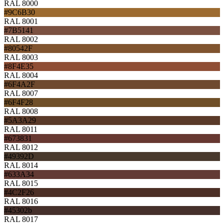
RAL 8000
#9C6B30
RAL 8001
#7B5141
RAL 8002
#80542F
RAL 8003
#8F4E35
RAL 8004
#6F4A2F
RAL 8007
#6F4F28
RAL 8008
#5A3A29
RAL 8011
#673831
RAL 8012
#49392D
RAL 8014
#633A34
RAL 8015
#4C2F26
RAL 8016
#45302b
RAL 8017