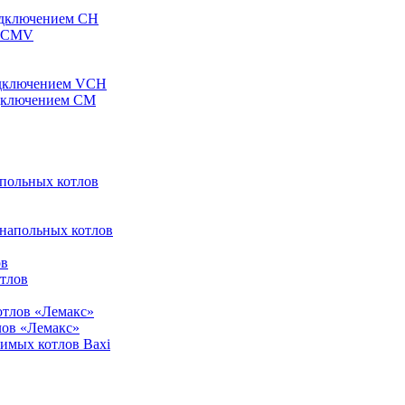
одключением CH
ы CMV
одключением VCH
одключением CM
апольных котлов
 напольных котлов
ов
отлов
отлов «Лемакс»
лов «Лемакс»
симых котлов Baxi