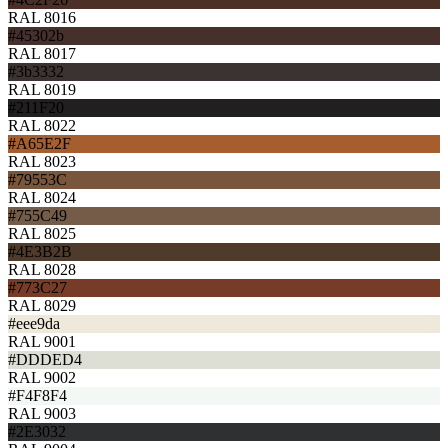
RAL 8016
#45302b
RAL 8017
#3b3332
RAL 8019
#211F20
RAL 8022
#A65E2F
RAL 8023
#79553C
RAL 8024
#755C49
RAL 8025
#4E3B2B
RAL 8028
#773C27
RAL 8029
#eee9da
RAL 9001
#DDDED4
RAL 9002
#F4F8F4
RAL 9003
#2E3032