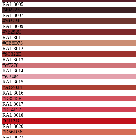
RAL 3005
#402225
RAL 3007
#703731
RAL 3009
#7E292C
RAL 3011
#CB8D73
RAL 3012
#9C322E
RAL 3013
#cf7278
RAL 3014
#e3a0ac
RAL 3015
#AC4034
RAL 3016
#D3545F
RAL 3017
#D14152
RAL 3018
#C1121C
RAL 3020
#D56D56
RAL 3022