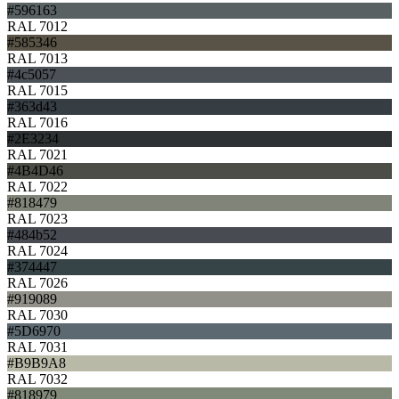
#596163
RAL 7012
#585346
RAL 7013
#4c5057
RAL 7015
#363d43
RAL 7016
#2E3234
RAL 7021
#4B4D46
RAL 7022
#818479
RAL 7023
#484b52
RAL 7024
#374447
RAL 7026
#919089
RAL 7030
#5D6970
RAL 7031
#B9B9A8
RAL 7032
#818979