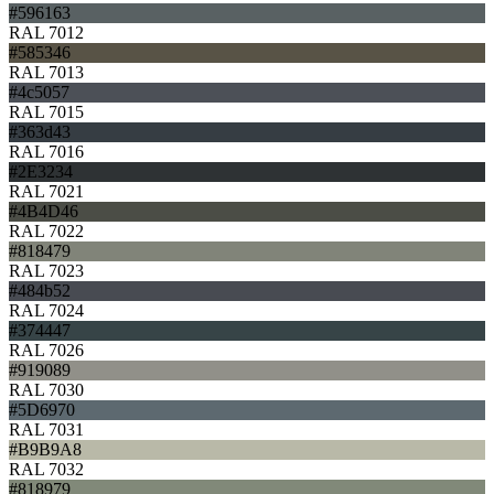
#596163
RAL 7012
#585346
RAL 7013
#4c5057
RAL 7015
#363d43
RAL 7016
#2E3234
RAL 7021
#4B4D46
RAL 7022
#818479
RAL 7023
#484b52
RAL 7024
#374447
RAL 7026
#919089
RAL 7030
#5D6970
RAL 7031
#B9B9A8
RAL 7032
#818979