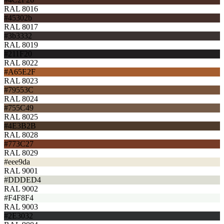
RAL 8016
#45302b
RAL 8017
#3b3332
RAL 8019
#211F20
RAL 8022
#A65E2F
RAL 8023
#79553C
RAL 8024
#755C49
RAL 8025
#4E3B2B
RAL 8028
#773C27
RAL 8029
#eee9da
RAL 9001
#DDDED4
RAL 9002
#F4F8F4
RAL 9003
#2E3032