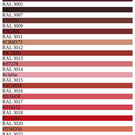
RAL 3005
#402225
RAL 3007
#703731
RAL 3009
#7E292C
RAL 3011
#CB8D73
RAL 3012
#9C322E
RAL 3013
#cf7278
RAL 3014
#e3a0ac
RAL 3015
#AC4034
RAL 3016
#D3545F
RAL 3017
#D14152
RAL 3018
#C1121C
RAL 3020
#D56D56
RAL 3022