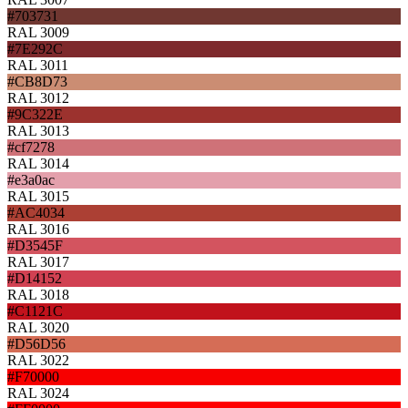
#703731
RAL 3009
#7E292C
RAL 3011
#CB8D73
RAL 3012
#9C322E
RAL 3013
#cf7278
RAL 3014
#e3a0ac
RAL 3015
#AC4034
RAL 3016
#D3545F
RAL 3017
#D14152
RAL 3018
#C1121C
RAL 3020
#D56D56
RAL 3022
#F70000
RAL 3024