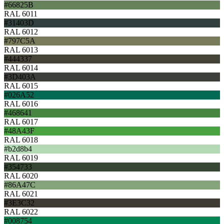
#66825B
RAL 6011
#31403D
RAL 6012
#797C5A
RAL 6013
#444337
RAL 6014
#3D403A
RAL 6015
#026A52
RAL 6016
#468641
RAL 6017
#48A43F
RAL 6018
#b2d8b4
RAL 6019
#354733
RAL 6020
#86A47C
RAL 6021
#3E3C32
RAL 6022
#008754