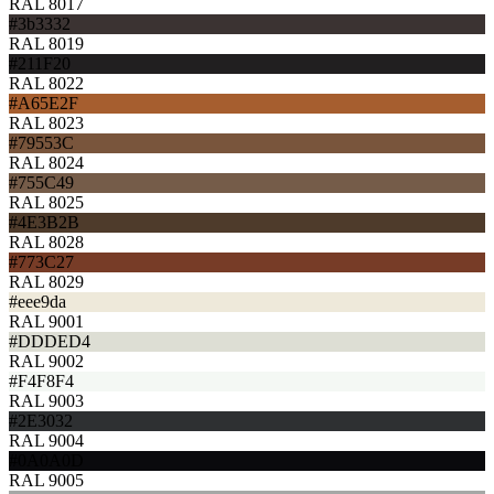
RAL 8017
#3b3332
RAL 8019
#211F20
RAL 8022
#A65E2F
RAL 8023
#79553C
RAL 8024
#755C49
RAL 8025
#4E3B2B
RAL 8028
#773C27
RAL 8029
#eee9da
RAL 9001
#DDDED4
RAL 9002
#F4F8F4
RAL 9003
#2E3032
RAL 9004
#0A0A0D
RAL 9005