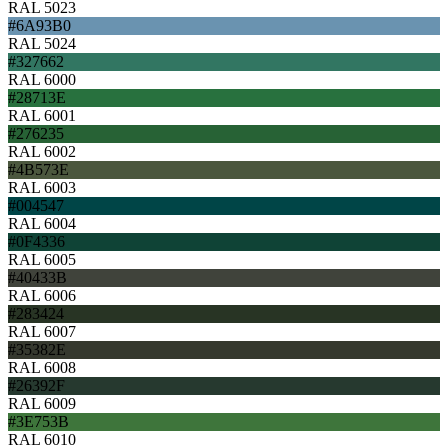
RAL 5023
#6A93B0
RAL 5024
#327662
RAL 6000
#28713E
RAL 6001
#276235
RAL 6002
#4B573E
RAL 6003
#004547
RAL 6004
#0F4336
RAL 6005
#40433B
RAL 6006
#283424
RAL 6007
#35382E
RAL 6008
#26392F
RAL 6009
#3E753B
RAL 6010