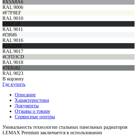
#A5A8A6
RAL 9006
#F7F9EF
RAL 9010
#292C2F
RAL 9011
#f3f6f6
RAL 9016
#2A2D2F
RAL 9017
#CFD3CD
RAL 9018
#7E8182
RAL 9023
В корзину
Где купить
Описание
Характеристики
Документы
Отзывы о товаре
Сервисные центры
Уникальность технологии стальных панельных радиаторов
LEMAX Premium заключается в использовании