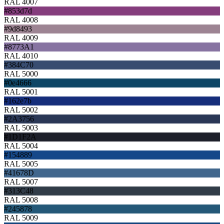
RAL 4007
#853d7d
RAL 4008
#9d8493
RAL 4009
#8773A1
RAL 4010
#384C70
RAL 5000
#0e4666
RAL 5001
#162e7b
RAL 5002
#2A3756
RAL 5003
#1D1F2A
RAL 5004
#154889
RAL 5005
#41678D
RAL 5007
#313C48
RAL 5008
#245878
RAL 5009