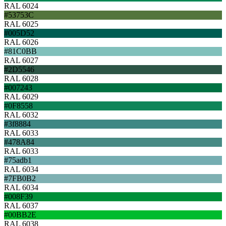
RAL 6024
#53753C
RAL 6025
#005D52
RAL 6026
#81C0BB
RAL 6027
#2D5546
RAL 6028
#007243
RAL 6029
#0F8558
RAL 6032
#3f8884
RAL 6033
#478A84
RAL 6033
#75adb1
RAL 6034
#7FB0B2
RAL 6034
#008F39
RAL 6037
#00BB2E
RAL 6038