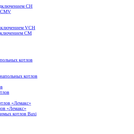
одключением CH
ы CMV
одключением VCH
одключением CM
апольных котлов
 напольных котлов
ов
отлов
отлов «Лемакс»
лов «Лемакс»
симых котлов Baxi