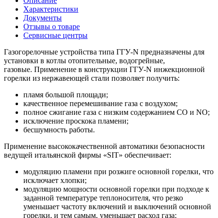
Описание
Характеристики
Документы
Отзывы о товаре
Сервисные центры
Газогорелочные устройства типа ГГУ-N предназначены для
установки в котлы отопительные, водогрейные,
газовые. Применение в конструкции ГГУ-N инжекционной
горелки из нержавеющей стали позволяет получить:
пламя большой площади;
качественное перемешивание газа с воздухом;
полное сжигание газа с низким содержанием СО и NО;
исключение проскока пламени;
бесшумность работы.
Применение высококачественной автоматики безопасности
ведущей итальянской фирмы «SIT» обеспечивает:
модуляцию пламени при розжиге основной горелки, что
исключает хлопки;
модуляцию мощности основной горелки при подходе к
заданной температуре теплоносителя, что резко
уменьшает частоту включений и выключений основной
горелки, и тем самым, уменьшает расход газа;