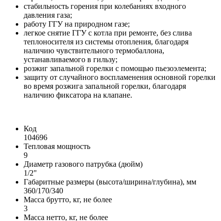
стабильность горения при колебаниях входного
давления газа;
работу ГГУ на природном газе;
легкое снятие ГГУ с котла при ремонте, без слива
теплоносителя из системы отопления, благодаря
наличию чувствительного термобаллона,
устанавливаемого в гильзу;
розжиг запальной горелки с помощью пьезоэлемента;
защиту от случайного воспламенения основной горелки
во время розжига запальной горелки, благодаря
наличию фиксатора на клапане.
Код
104696
Тепловая мощность
9
Диаметр газового патрубка (дюйм)
1/2"
Габаритные размеры (высота/ширина/глубина), мм
360/170/340
Масса брутто, кг, не более
3
Масса нетто, кг, не более