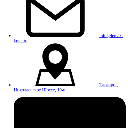
info@lemax-
kotel.ru
Таганрог,
Николаевское Шоссе, 10-в