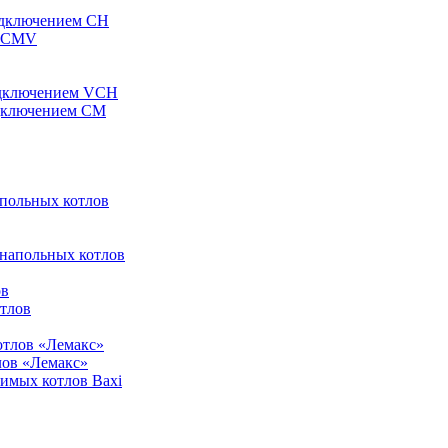
одключением CH
ы CMV
одключением VCH
одключением CM
апольных котлов
 напольных котлов
ов
отлов
отлов «Лемакс»
лов «Лемакс»
симых котлов Baxi