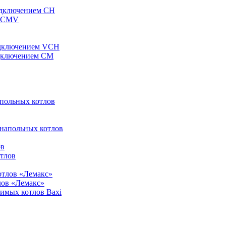
одключением CH
ы CMV
одключением VCH
одключением CM
апольных котлов
 напольных котлов
ов
отлов
отлов «Лемакс»
лов «Лемакс»
симых котлов Baxi