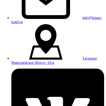
info@lemax-
kotel.ru
Таганрог,
Николаевское Шоссе, 10-в