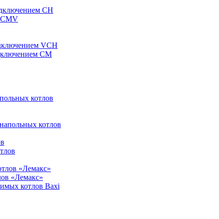
одключением CH
ы CMV
одключением VCH
одключением CM
апольных котлов
 напольных котлов
ов
отлов
отлов «Лемакс»
лов «Лемакс»
симых котлов Baxi