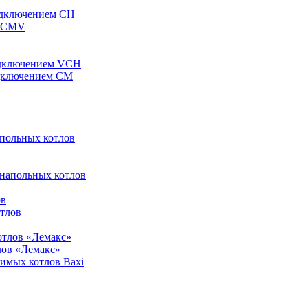
одключением CH
ы CMV
одключением VCH
одключением CM
апольных котлов
 напольных котлов
ов
отлов
отлов «Лемакс»
лов «Лемакс»
симых котлов Baxi