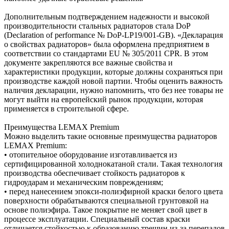
Дополнительным подтверждением надежности и высокой
производительности стальных радиаторов стала DoP
(Declaration of performance № DoP-LP19/001-GB). «Декларация
о свойствах радиаторов» была оформлена предприятием в
соответствии со стандартами EU № 305/2011 CPR. В этом
документе закрепляются все важные свойства и
характеристики продукции, которые должны сохраняться при
производстве каждой новой партии. Чтобы оценить важность
наличия декларации, нужно напомнить, что без нее товары не
могут выйти на европейский рынок продукции, которая
применяется в строительной сфере.
Преимущества LEMAX Premium
Можно выделить такие основные преимущества радиаторов
LEMAX Premium:
• отопительное оборудование изготавливается из
сертифицированной холоднокатаной стали. Такая технология
производства обеспечивает стойкость радиаторов к
гидроударам и механическим повреждениям;
• перед нанесением эпокси-полиэфирной краски белого цвета
поверхности обрабатываются специальной грунтовкой на
основе полиэфира. Такое покрытие не меняет свой цвет в
процессе эксплуатации. Специальный состав краски
отличается стойкостью к образованию трещин из-за перепадов