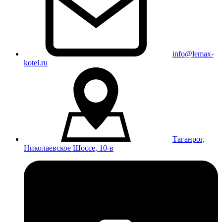
info@lemax-
kotel.ru
Таганрог,
Николаевское Шоссе, 10-в