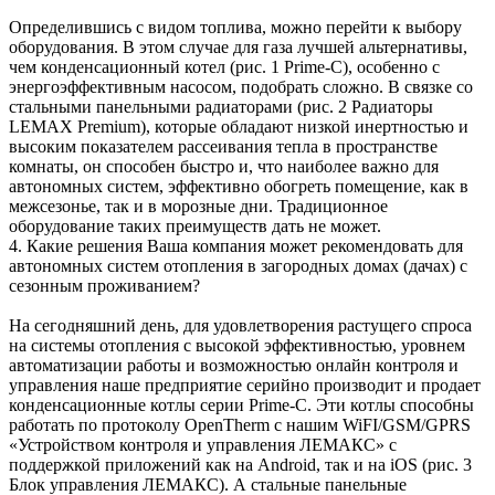
Определившись с видом топлива, можно перейти к выбору
оборудования. В этом случае для газа лучшей альтернативы,
чем конденсационный котел (рис. 1 Prime-C), особенно с
энергоэффективным насосом, подобрать сложно. В связке со
стальными панельными радиаторами (рис. 2 Радиаторы
LEMAX Premium), которые обладают низкой инертностью и
высоким показателем рассеивания тепла в пространстве
комнаты, он способен быстро и, что наиболее важно для
автономных систем, эффективно обогреть помещение, как в
межсезонье, так и в морозные дни. Традиционное
оборудование таких преимуществ дать не может.
4. Какие решения Ваша компания может рекомендовать для
автономных систем отопления в загородных домах (дачах) с
сезонным проживанием?
На сегодняшний день, для удовлетворения растущего спроса
на системы отопления с высокой эффективностью, уровнем
автоматизации работы и возможностью онлайн контроля и
управления наше предприятие серийно производит и продает
конденсационные котлы серии Prime-C. Эти котлы способны
работать по протоколу OpenTherm с нашим WiFI/GSM/GPRS
«Устройством контроля и управления ЛЕМАКС» с
поддержкой приложений как на Android, так и на iOS (рис. 3
Блок управления ЛЕМАКС). А стальные панельные