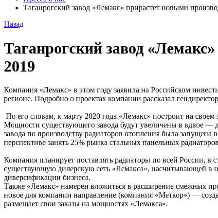
Таганрогский завод «Лемакс» прирастет новыми произво
Назад
Таганрогский завод «Лемакс»
2019
Компания «Лемакс» в этом году заявила на Российском инвест
регионе. Подробно о проектах компании рассказал гендирект
По его словам, к марту 2020 года «Лемакс» построит на своем
Мощности существующего завода будут увеличены в вдвое — до 
завода по производству радиаторов отопления была запущена в
перспективе занять 25% рынка стальных панельных радиаторов
Компания планирует поставлять радиаторы по всей России, в с
существующую дилерскую сеть «Лемакса», насчитывающей в нас
диверсификации бизнеса.
Также «Лемакс» намерен вложиться в расширение смежных произ
новое для компании направление (компания «Меткор») — созд
размещает свои заказы на мощностях «Лемакса».