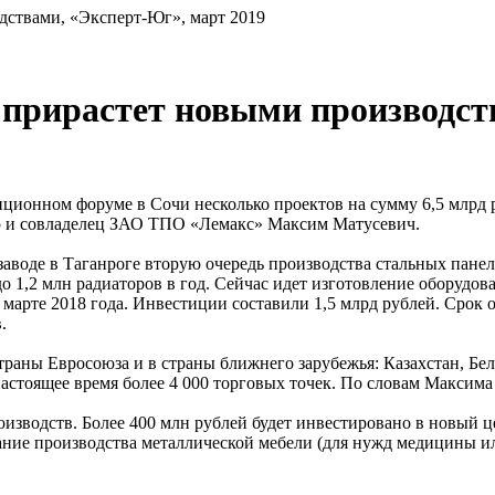
дствами, «Эксперт-Юг», март 2019
 прирастет новыми производст
иционном форуме в Сочи несколько проектов на сумму 6,5 млрд 
ор и совладелец ЗАО ТПО «Лемакс» Максим Матусевич.
 заводе в Таганроге вторую очередь производства стальных пане
1,2 млн радиаторов в год. Сейчас идет изготовление оборудован
 марте 2018 года. Инвестиции составили 1,5 млрд рублей. Срок 
.
траны Евросоюза и в страны ближнего зарубежья: Казахстан, Бел
тоящее время более 4 000 торговых точек. По словам Максима 
водств. Более 400 млн рублей будет инвестировано в новый цех
ание производства металлической мебели (для нужд медицины и