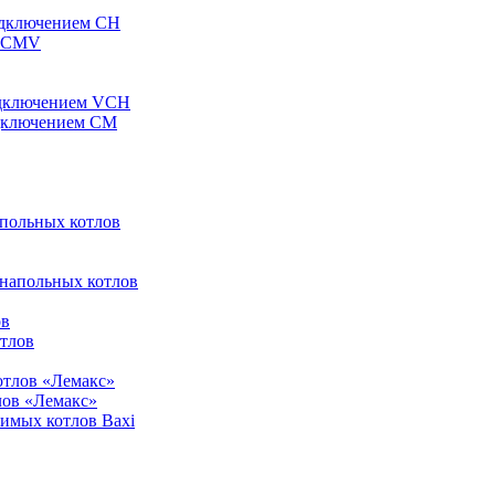
одключением CH
ы CMV
одключением VCH
одключением CM
апольных котлов
 напольных котлов
ов
отлов
отлов «Лемакс»
лов «Лемакс»
симых котлов Baxi