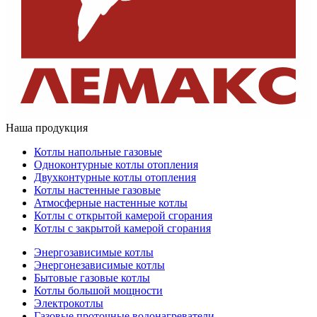
Наша продукция
Котлы напольные газовые
Одноконтурные котлы отопления
Двухконтурные котлы отопления
Котлы настенные газовые
Атмосферные настенные котлы
Котлы с открытой камерой сгорания
Котлы с закрытой камерой сгорания
Энергозависимые котлы
Энергонезависимые котлы
Бытовые газовые котлы
Котлы большой мощности
Электрокотлы
Газовые проточные водонагреватели