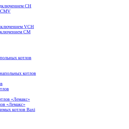
одключением CH
ы CMV
одключением VCH
одключением CM
апольных котлов
 напольных котлов
ов
отлов
отлов «Лемакс»
лов «Лемакс»
симых котлов Baxi