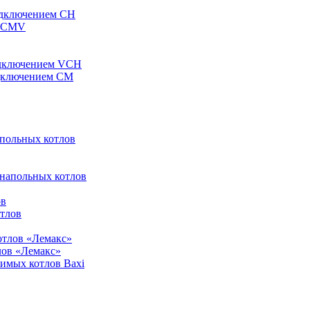
одключением CH
ы CMV
одключением VCH
одключением CM
апольных котлов
 напольных котлов
ов
отлов
отлов «Лемакс»
лов «Лемакс»
симых котлов Baxi