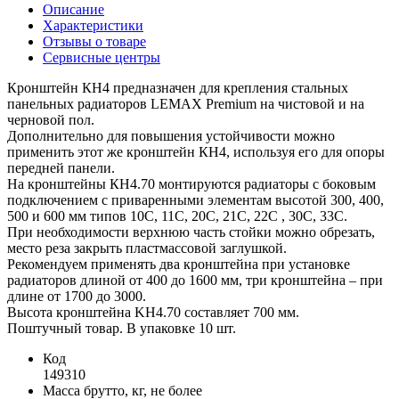
Описание
Характеристики
Отзывы о товаре
Сервисные центры
Кронштейн КН4 предназначен для крепления стальных
панельных радиаторов LEMAX Premium на чистовой и на
черновой пол.
Дополнительно для повышения устойчивости можно
применить этот же кронштейн КН4, используя его для опоры
передней панели.
На кронштейны КН4.70 монтируются радиаторы с боковым
подключением с приваренными элементам высотой 300, 400,
500 и 600 мм типов 10С, 11С, 20С, 21С, 22С , 30С, 33С.
При необходимости верхнюю часть стойки можно обрезать,
место реза закрыть пластмассовой заглушкой.
Рекомендуем применять два кронштейна при установке
радиаторов длиной от 400 до 1600 мм, три кронштейна – при
длине от 1700 до 3000.
Высота кронштейна KH4.70 составляет 700 мм.
Поштучный товар. В упаковке 10 шт.
Код
149310
Масса брутто, кг, не более