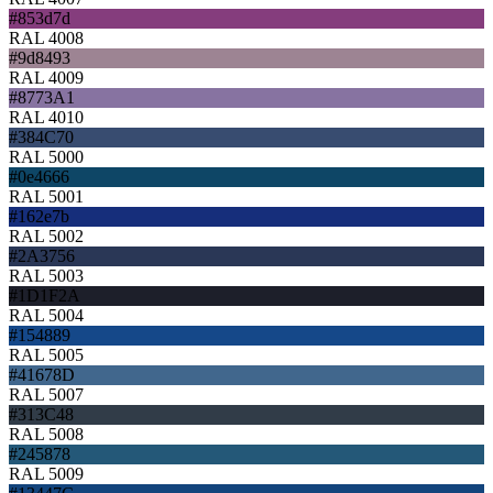
#853d7d
RAL 4008
#9d8493
RAL 4009
#8773A1
RAL 4010
#384C70
RAL 5000
#0e4666
RAL 5001
#162e7b
RAL 5002
#2A3756
RAL 5003
#1D1F2A
RAL 5004
#154889
RAL 5005
#41678D
RAL 5007
#313C48
RAL 5008
#245878
RAL 5009