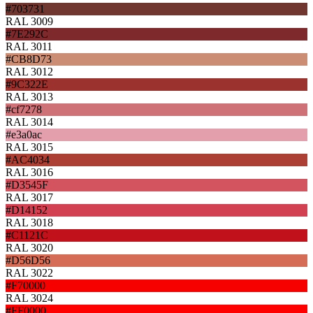
#703731
RAL 3009
#7E292C
RAL 3011
#CB8D73
RAL 3012
#9C322E
RAL 3013
#cf7278
RAL 3014
#e3a0ac
RAL 3015
#AC4034
RAL 3016
#D3545F
RAL 3017
#D14152
RAL 3018
#C1121C
RAL 3020
#D56D56
RAL 3022
#F70000
RAL 3024
#FF0000