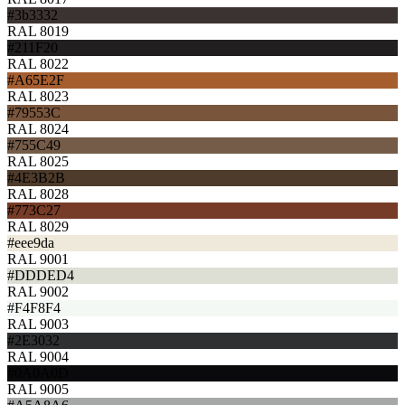
#3b3332
RAL 8019
#211F20
RAL 8022
#A65E2F
RAL 8023
#79553C
RAL 8024
#755C49
RAL 8025
#4E3B2B
RAL 8028
#773C27
RAL 8029
#eee9da
RAL 9001
#DDDED4
RAL 9002
#F4F8F4
RAL 9003
#2E3032
RAL 9004
#0A0A0D
RAL 9005