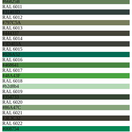
#66825B
RAL 6011
#31403D
RAL 6012
#797C5A
RAL 6013
#444337
RAL 6014
#3D403A
RAL 6015
#026A52
RAL 6016
#468641
RAL 6017
#48A43F
RAL 6018
#b2d8b4
RAL 6019
#354733
RAL 6020
#86A47C
RAL 6021
#3E3C32
RAL 6022
#008754