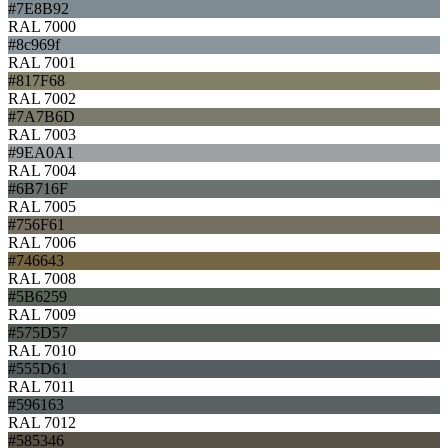
#7E8B92
RAL 7000
#8c969f
RAL 7001
#817F68
RAL 7002
#7A7B6D
RAL 7003
#9EA0A1
RAL 7004
#6B716F
RAL 7005
#756F61
RAL 7006
#746643
RAL 7008
#5B6259
RAL 7009
#575D57
RAL 7010
#555D61
RAL 7011
#596163
RAL 7012
#585346