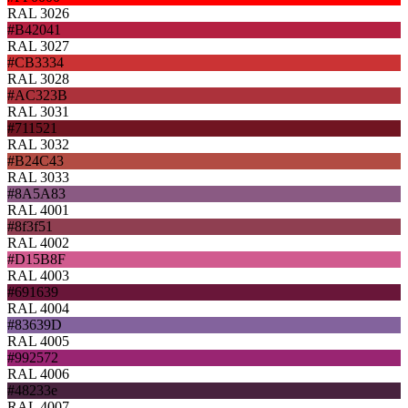
RAL 3026
#B42041
RAL 3027
#CB3334
RAL 3028
#AC323B
RAL 3031
#711521
RAL 3032
#B24C43
RAL 3033
#8A5A83
RAL 4001
#8f3f51
RAL 4002
#D15B8F
RAL 4003
#691639
RAL 4004
#83639D
RAL 4005
#992572
RAL 4006
#48233e
RAL 4007