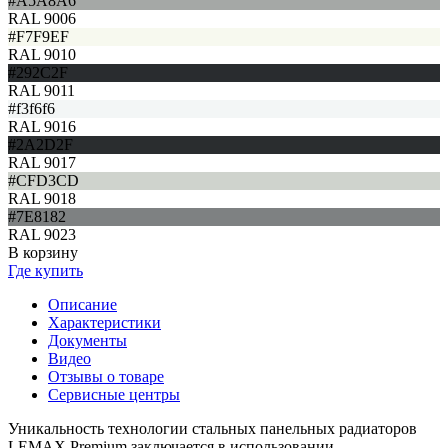
#A5A8A6
RAL 9006
#F7F9EF
RAL 9010
#292C2F
RAL 9011
#f3f6f6
RAL 9016
#2A2D2F
RAL 9017
#CFD3CD
RAL 9018
#7E8182
RAL 9023
В корзину
Где купить
Описание
Характеристики
Документы
Видео
Отзывы о товаре
Сервисные центры
Уникальность технологии стальных панельных радиаторов
LEMAX Premium заключается в использовании