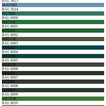
RAL 5023
#6A93B0
RAL 5024
#327662
RAL 6000
#28713E
RAL 6001
#276235
RAL 6002
#4B573E
RAL 6003
#004547
RAL 6004
#0F4336
RAL 6005
#40433B
RAL 6006
#283424
RAL 6007
#35382E
RAL 6008
#26392F
RAL 6009
#3E753B
RAL 6010