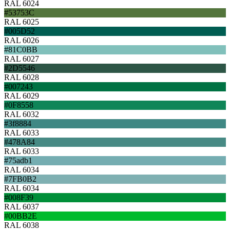
RAL 6024
#53753C
RAL 6025
#005D52
RAL 6026
#81C0BB
RAL 6027
#2D5546
RAL 6028
#007243
RAL 6029
#0F8558
RAL 6032
#3f8884
RAL 6033
#478A84
RAL 6033
#75adb1
RAL 6034
#7FB0B2
RAL 6034
#008F39
RAL 6037
#00BB2E
RAL 6038