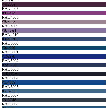
#48233e
RAL 4007
#853d7d
RAL 4008
#9d8493
RAL 4009
#8773A1
RAL 4010
#384C70
RAL 5000
#0e4666
RAL 5001
#162e7b
RAL 5002
#2A3756
RAL 5003
#1D1F2A
RAL 5004
#154889
RAL 5005
#41678D
RAL 5007
#313C48
RAL 5008