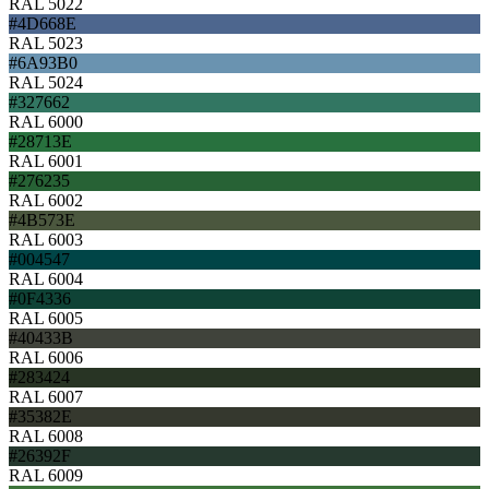
RAL 5022
#4D668E
RAL 5023
#6A93B0
RAL 5024
#327662
RAL 6000
#28713E
RAL 6001
#276235
RAL 6002
#4B573E
RAL 6003
#004547
RAL 6004
#0F4336
RAL 6005
#40433B
RAL 6006
#283424
RAL 6007
#35382E
RAL 6008
#26392F
RAL 6009