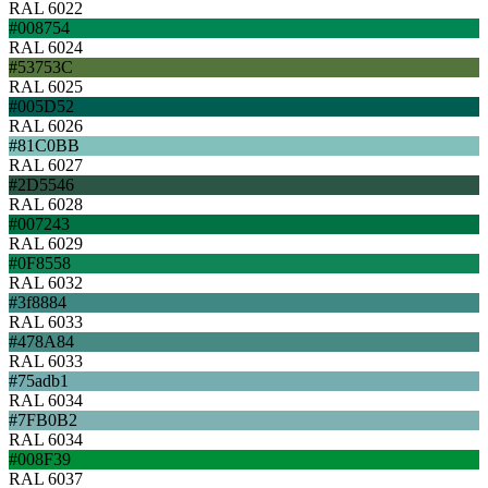
RAL 6022
#008754
RAL 6024
#53753C
RAL 6025
#005D52
RAL 6026
#81C0BB
RAL 6027
#2D5546
RAL 6028
#007243
RAL 6029
#0F8558
RAL 6032
#3f8884
RAL 6033
#478A84
RAL 6033
#75adb1
RAL 6034
#7FB0B2
RAL 6034
#008F39
RAL 6037