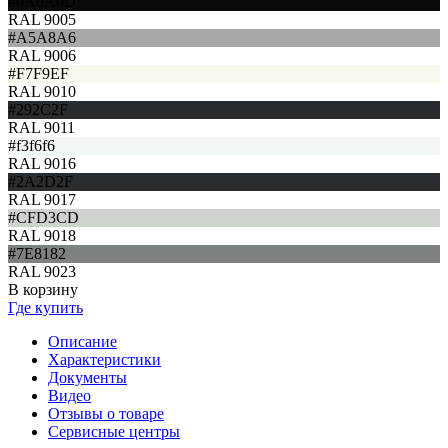
#0A0A0D
RAL 9005
#A5A8A6
RAL 9006
#F7F9EF
RAL 9010
#292C2F
RAL 9011
#f3f6f6
RAL 9016
#2A2D2F
RAL 9017
#CFD3CD
RAL 9018
#7E8182
RAL 9023
В корзину
Где купить
Описание
Характеристики
Документы
Видео
Отзывы о товаре
Сервисные центры