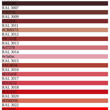
#402225
RAL 3007
#703731
RAL 3009
#7E292C
RAL 3011
#CB8D73
RAL 3012
#9C322E
RAL 3013
#cf7278
RAL 3014
#e3a0ac
RAL 3015
#AC4034
RAL 3016
#D3545F
RAL 3017
#D14152
RAL 3018
#C1121C
RAL 3020
#D56D56
RAL 3022
#F70000