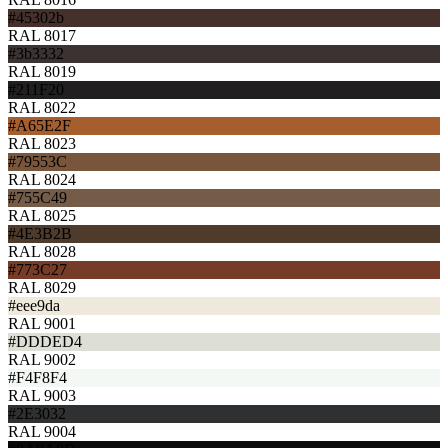
#45302b
RAL 8017
#3b3332
RAL 8019
#211F20
RAL 8022
#A65E2F
RAL 8023
#79553C
RAL 8024
#755C49
RAL 8025
#4E3B2B
RAL 8028
#773C27
RAL 8029
#eee9da
RAL 9001
#DDDED4
RAL 9002
#F4F8F4
RAL 9003
#2E3032
RAL 9004