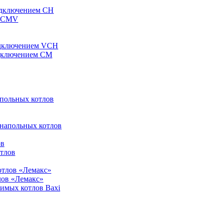
одключением CH
ы CMV
одключением VCH
одключением CM
апольных котлов
 напольных котлов
ов
отлов
отлов «Лемакс»
лов «Лемакс»
симых котлов Baxi