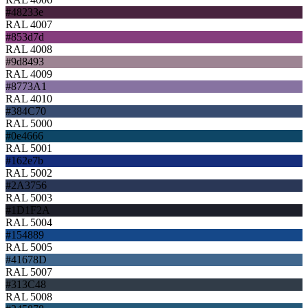
#48233e
RAL 4007
#853d7d
RAL 4008
#9d8493
RAL 4009
#8773A1
RAL 4010
#384C70
RAL 5000
#0e4666
RAL 5001
#162e7b
RAL 5002
#2A3756
RAL 5003
#1D1F2A
RAL 5004
#154889
RAL 5005
#41678D
RAL 5007
#313C48
RAL 5008