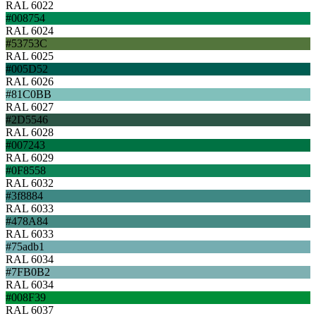
RAL 6022
#008754
RAL 6024
#53753C
RAL 6025
#005D52
RAL 6026
#81C0BB
RAL 6027
#2D5546
RAL 6028
#007243
RAL 6029
#0F8558
RAL 6032
#3f8884
RAL 6033
#478A84
RAL 6033
#75adb1
RAL 6034
#7FB0B2
RAL 6034
#008F39
RAL 6037