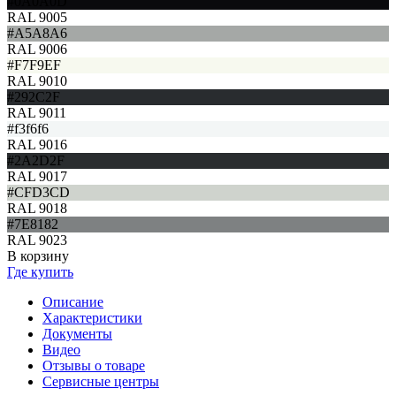
#0A0A0D
RAL 9005
#A5A8A6
RAL 9006
#F7F9EF
RAL 9010
#292C2F
RAL 9011
#f3f6f6
RAL 9016
#2A2D2F
RAL 9017
#CFD3CD
RAL 9018
#7E8182
RAL 9023
В корзину
Где купить
Описание
Характеристики
Документы
Видео
Отзывы о товаре
Сервисные центры