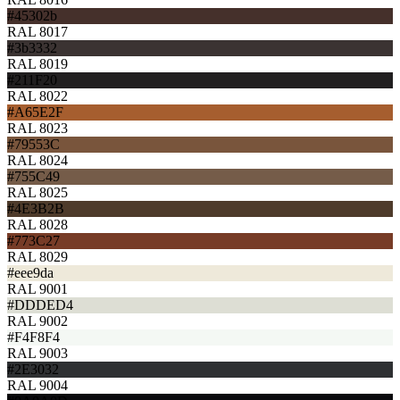
#45302b
RAL 8017
#3b3332
RAL 8019
#211F20
RAL 8022
#A65E2F
RAL 8023
#79553C
RAL 8024
#755C49
RAL 8025
#4E3B2B
RAL 8028
#773C27
RAL 8029
#eee9da
RAL 9001
#DDDED4
RAL 9002
#F4F8F4
RAL 9003
#2E3032
RAL 9004