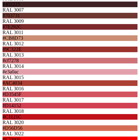
#402225
RAL 3007
#703731
RAL 3009
#7E292C
RAL 3011
#CB8D73
RAL 3012
#9C322E
RAL 3013
#cf7278
RAL 3014
#e3a0ac
RAL 3015
#AC4034
RAL 3016
#D3545F
RAL 3017
#D14152
RAL 3018
#C1121C
RAL 3020
#D56D56
RAL 3022
#F70000