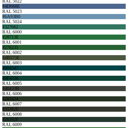
RAL 5022
#4D668E
RAL 5023
#6A93B0
RAL 5024
#327662
RAL 6000
#28713E
RAL 6001
#276235
RAL 6002
#4B573E
RAL 6003
#004547
RAL 6004
#0F4336
RAL 6005
#40433B
RAL 6006
#283424
RAL 6007
#35382E
RAL 6008
#26392F
RAL 6009