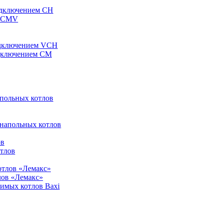
одключением CH
ы CMV
одключением VCH
одключением CM
апольных котлов
 напольных котлов
ов
отлов
отлов «Лемакс»
лов «Лемакс»
симых котлов Baxi