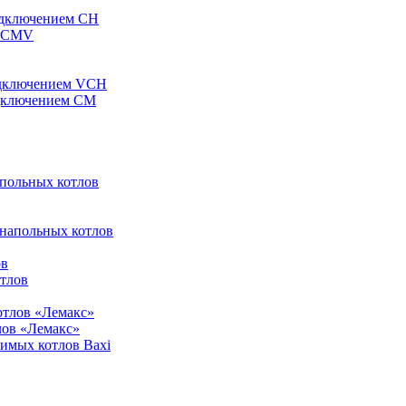
одключением CH
ы CMV
одключением VCH
одключением CM
апольных котлов
 напольных котлов
ов
отлов
отлов «Лемакс»
лов «Лемакс»
симых котлов Baxi