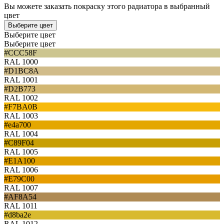
Вы можете заказать покраску этого радиатора в выбранный
цвет
Выберите цвет
Выберите цвет
Выберите цвет
#CCC58F
RAL 1000
#D1BC8A
RAL 1001
#D2B773
RAL 1002
#F7BA0B
RAL 1003
#e4a700
RAL 1004
#C89F04
RAL 1005
#E1A100
RAL 1006
#E79C00
RAL 1007
#AF8A54
RAL 1011
#d8ba2e
RAL 1012