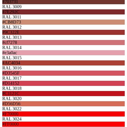
#703731
RAL 3009
#7E292C
RAL 3011
#CB8D73
RAL 3012
#9C322E
RAL 3013
#cf7278
RAL 3014
#e3a0ac
RAL 3015
#AC4034
RAL 3016
#D3545F
RAL 3017
#D14152
RAL 3018
#C1121C
RAL 3020
#D56D56
RAL 3022
#F70000
RAL 3024
#FF0000