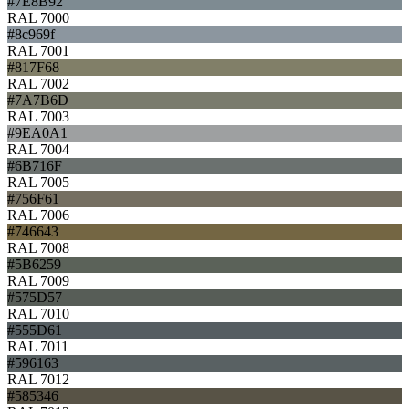
#7E8B92
RAL 7000
#8c969f
RAL 7001
#817F68
RAL 7002
#7A7B6D
RAL 7003
#9EA0A1
RAL 7004
#6B716F
RAL 7005
#756F61
RAL 7006
#746643
RAL 7008
#5B6259
RAL 7009
#575D57
RAL 7010
#555D61
RAL 7011
#596163
RAL 7012
#585346