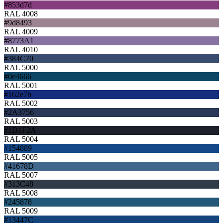
#853d7d
RAL 4008
#9d8493
RAL 4009
#8773A1
RAL 4010
#384C70
RAL 5000
#0e4666
RAL 5001
#162e7b
RAL 5002
#2A3756
RAL 5003
#1D1F2A
RAL 5004
#154889
RAL 5005
#41678D
RAL 5007
#313C48
RAL 5008
#245878
RAL 5009
#13447C