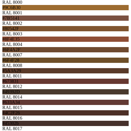
RAL 8000
#9C6B30
RAL 8001
#7B5141
RAL 8002
#80542F
RAL 8003
#8F4E35
RAL 8004
#6F4A2F
RAL 8007
#6F4F28
RAL 8008
#5A3A29
RAL 8011
#673831
RAL 8012
#49392D
RAL 8014
#633A34
RAL 8015
#4C2F26
RAL 8016
#45302b
RAL 8017