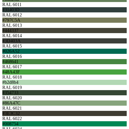
RAL 6011
#31403D
RAL 6012
#797C5A
RAL 6013
#444337
RAL 6014
#3D403A
RAL 6015
#026A52
RAL 6016
#468641
RAL 6017
#48A43F
RAL 6018
#b2d8b4
RAL 6019
#354733
RAL 6020
#86A47C
RAL 6021
#3E3C32
RAL 6022
#008754
RAL 6024