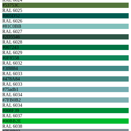
#53753C
RAL 6025
#005D52
RAL 6026
#81C0BB
RAL 6027
#2D5546
RAL 6028
#007243
RAL 6029
#0F8558
RAL 6032
#3f8884
RAL 6033
#478A84
RAL 6033
#75adb1
RAL 6034
#7FB0B2
RAL 6034
#008F39
RAL 6037
#00BB2E
RAL 6038