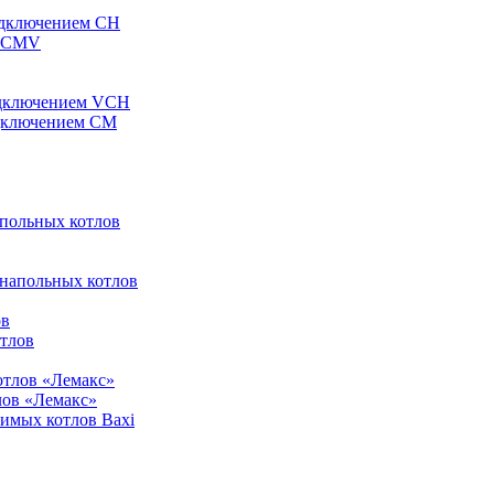
одключением CH
ы CMV
одключением VCH
одключением CM
апольных котлов
 напольных котлов
ов
отлов
отлов «Лемакс»
лов «Лемакс»
симых котлов Baxi