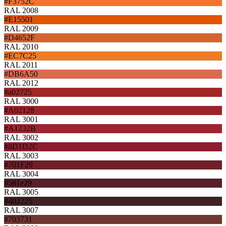
#F3752C
RAL 2008
#E15501
RAL 2009
#D4652F
RAL 2010
#EC7C25
RAL 2011
#DB6A50
RAL 2012
#a02725
RAL 3000
#A02128
RAL 3001
#A1232B
RAL 3002
#8D1D2C
RAL 3003
#701F29
RAL 3004
#581e29
RAL 3005
#402225
RAL 3007
#703731