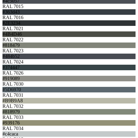
#4c5057
RAL 7015
#363d43
RAL 7016
#2E3234
RAL 7021
#4B4D46
RAL 7022
#818479
RAL 7023
#484b52
RAL 7024
#374447
RAL 7026
#919089
RAL 7030
#5D6970
RAL 7031
#B9B9A8
RAL 7032
#818979
RAL 7033
#939176
RAL 7034
#c4caca