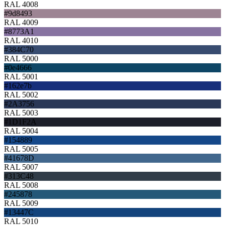
RAL 4008
#9d8493
RAL 4009
#8773A1
RAL 4010
#384C70
RAL 5000
#0e4666
RAL 5001
#162e7b
RAL 5002
#2A3756
RAL 5003
#1D1F2A
RAL 5004
#154889
RAL 5005
#41678D
RAL 5007
#313C48
RAL 5008
#245878
RAL 5009
#13447C
RAL 5010