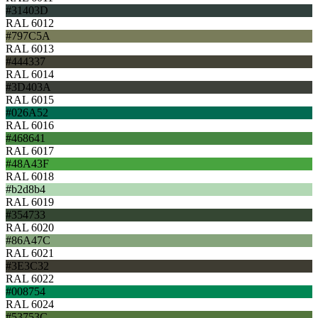
#31403D
RAL 6012
#797C5A
RAL 6013
#444337
RAL 6014
#3D403A
RAL 6015
#026A52
RAL 6016
#468641
RAL 6017
#48A43F
RAL 6018
#b2d8b4
RAL 6019
#354733
RAL 6020
#86A47C
RAL 6021
#3E3C32
RAL 6022
#008754
RAL 6024
#53753C