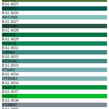
RAL 6025
#005D52
RAL 6026
#81C0BB
RAL 6027
#2D5546
RAL 6028
#007243
RAL 6029
#0F8558
RAL 6032
#3f8884
RAL 6033
#478A84
RAL 6033
#75adb1
RAL 6034
#7FB0B2
RAL 6034
#008F39
RAL 6037
#00BB2E
RAL 6038
#7E8B92