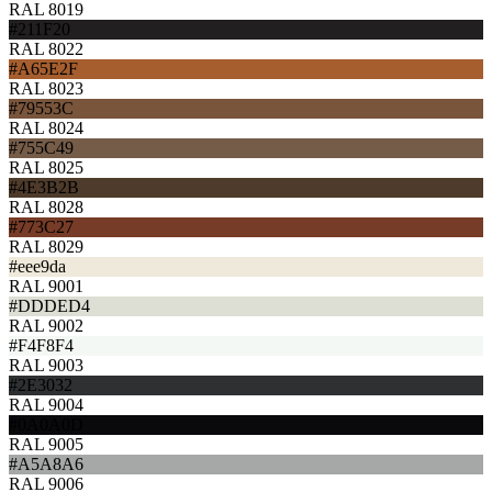
RAL 8019
#211F20
RAL 8022
#A65E2F
RAL 8023
#79553C
RAL 8024
#755C49
RAL 8025
#4E3B2B
RAL 8028
#773C27
RAL 8029
#eee9da
RAL 9001
#DDDED4
RAL 9002
#F4F8F4
RAL 9003
#2E3032
RAL 9004
#0A0A0D
RAL 9005
#A5A8A6
RAL 9006