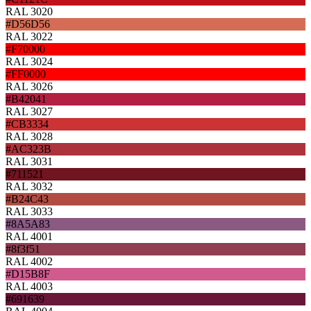
RAL 3020
#D56D56
RAL 3022
#F70000
RAL 3024
#FF0000
RAL 3026
#B42041
RAL 3027
#CB3334
RAL 3028
#AC323B
RAL 3031
#711521
RAL 3032
#B24C43
RAL 3033
#8A5A83
RAL 4001
#8f3f51
RAL 4002
#D15B8F
RAL 4003
#691639