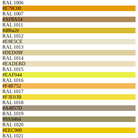
RAL 1006
#E79C00
RAL 1007
#AF8A54
RAL 1011
#d8ba2e
RAL 1012
#E9E5CE
RAL 1013
#DED09F
RAL 1014
#EADEBD
RAL 1015
#EAF044
RAL 1016
#F4B752
RAL 1017
#F3E03B
RAL 1018
#A4957D
RAL 1019
#9A9464
RAL 1020
#EEC900
RAL 1021