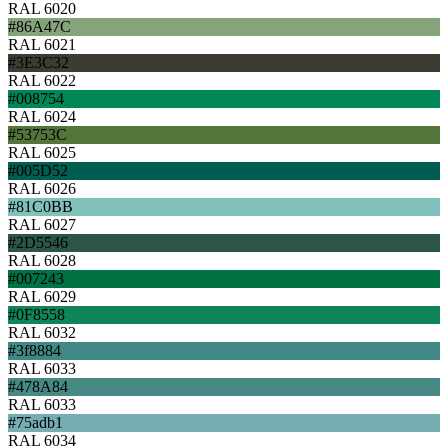
RAL 6020
#86A47C
RAL 6021
#3E3C32
RAL 6022
#008754
RAL 6024
#53753C
RAL 6025
#005D52
RAL 6026
#81C0BB
RAL 6027
#2D5546
RAL 6028
#007243
RAL 6029
#0F8558
RAL 6032
#3f8884
RAL 6033
#478A84
RAL 6033
#75adb1
RAL 6034