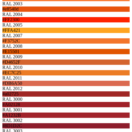
RAL 2003
#e8540d
RAL 2004
#FF2300
RAL 2005
#FFA421
RAL 2007
#F3752C
RAL 2008
#E15501
RAL 2009
#D4652F
RAL 2010
#EC7C25
RAL 2011
#DB6A50
RAL 2012
#a02725
RAL 3000
#A02128
RAL 3001
#A1232B
RAL 3002
#8D1D2C
RAL 3003