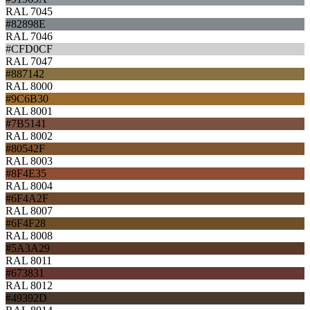
RAL 7045
#82898E
RAL 7046
#CFD0CF
RAL 7047
#887142
RAL 8000
#9C6B30
RAL 8001
#7B5141
RAL 8002
#80542F
RAL 8003
#8F4E35
RAL 8004
#6F4A2F
RAL 8007
#6F4F28
RAL 8008
#5A3A29
RAL 8011
#673831
RAL 8012
#49392D