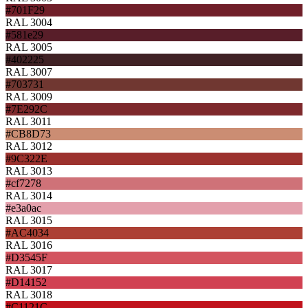
#701F29
RAL 3004
#581e29
RAL 3005
#402225
RAL 3007
#703731
RAL 3009
#7E292C
RAL 3011
#CB8D73
RAL 3012
#9C322E
RAL 3013
#cf7278
RAL 3014
#e3a0ac
RAL 3015
#AC4034
RAL 3016
#D3545F
RAL 3017
#D14152
RAL 3018
#C1121C