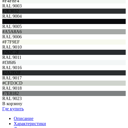
#F4F8F4
RAL 9003
#2E3032
RAL 9004
#0A0A0D
RAL 9005
#A5A8A6
RAL 9006
#F7F9EF
RAL 9010
#292C2F
RAL 9011
#f3f6f6
RAL 9016
#2A2D2F
RAL 9017
#CFD3CD
RAL 9018
#7E8182
RAL 9023
В корзину
Где купить
Описание
Характеристики