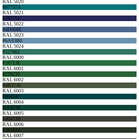
RAL 5020
#07737A
RAL 5021
#28275a
RAL 5022
#4D668E
RAL 5023
#6A93B0
RAL 5024
#327662
RAL 6000
#28713E
RAL 6001
#276235
RAL 6002
#4B573E
RAL 6003
#004547
RAL 6004
#0F4336
RAL 6005
#40433B
RAL 6006
#283424
RAL 6007