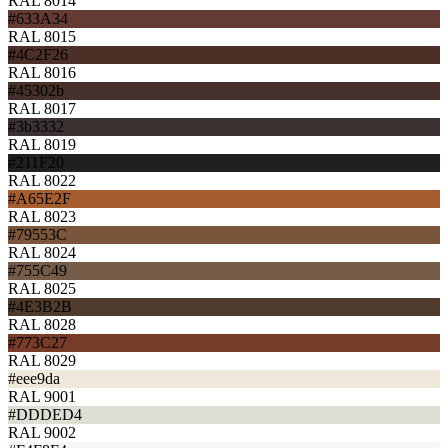
RAL 8014
#633A34
RAL 8015
#4C2F26
RAL 8016
#45302b
RAL 8017
#3b3332
RAL 8019
#211F20
RAL 8022
#A65E2F
RAL 8023
#79553C
RAL 8024
#755C49
RAL 8025
#4E3B2B
RAL 8028
#773C27
RAL 8029
#eee9da
RAL 9001
#DDDED4
RAL 9002