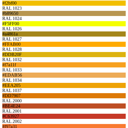
#f2bf00
RAL 1023
#b89650
RAL 1024
#F5FF00
RAL 1026
#a4861a
RAL 1027
#FFAB00
RAL 1028
#DDB20F
RAL 1032
#f7a11f
RAL 1033
#EDAB56
RAL 1034
#EEA205
RAL 1037
#DD7907
RAL 2000
#BE4E24
RAL 2001
#C63927
RAL 2002
#f97a31