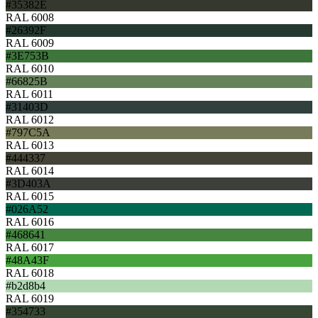
#35382E
RAL 6008
#26392F
RAL 6009
#3E753B
RAL 6010
#66825B
RAL 6011
#31403D
RAL 6012
#797C5A
RAL 6013
#444337
RAL 6014
#3D403A
RAL 6015
#026A52
RAL 6016
#468641
RAL 6017
#48A43F
RAL 6018
#b2d8b4
RAL 6019
#354733