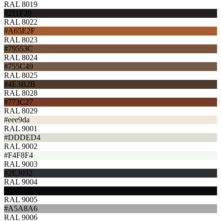
RAL 8019
#211F20
RAL 8022
#A65E2F
RAL 8023
#79553C
RAL 8024
#755C49
RAL 8025
#4E3B2B
RAL 8028
#773C27
RAL 8029
#eee9da
RAL 9001
#DDDED4
RAL 9002
#F4F8F4
RAL 9003
#2E3032
RAL 9004
#0A0A0D
RAL 9005
#A5A8A6
RAL 9006