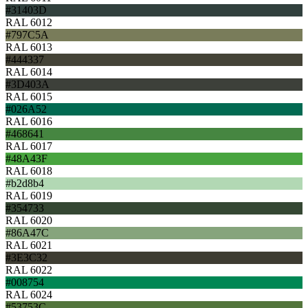
#31403D
RAL 6012
#797C5A
RAL 6013
#444337
RAL 6014
#3D403A
RAL 6015
#026A52
RAL 6016
#468641
RAL 6017
#48A43F
RAL 6018
#b2d8b4
RAL 6019
#354733
RAL 6020
#86A47C
RAL 6021
#3E3C32
RAL 6022
#008754
RAL 6024
#53753C