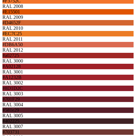
#F3752C
RAL 2008
#E15501
RAL 2009
#D4652F
RAL 2010
#EC7C25
RAL 2011
#DB6A50
RAL 2012
#a02725
RAL 3000
#A02128
RAL 3001
#A1232B
RAL 3002
#8D1D2C
RAL 3003
#701F29
RAL 3004
#581e29
RAL 3005
#402225
RAL 3007
#703731