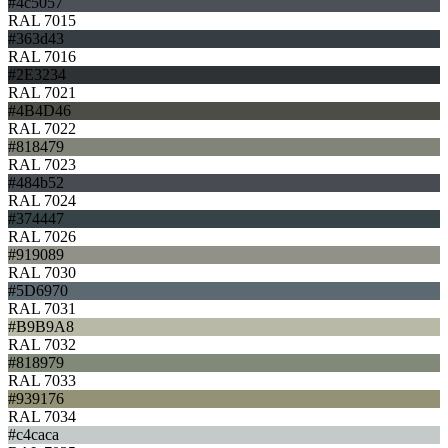
#4c5057
RAL 7015
#363d43
RAL 7016
#2E3234
RAL 7021
#4B4D46
RAL 7022
#818479
RAL 7023
#484b52
RAL 7024
#374447
RAL 7026
#919089
RAL 7030
#5D6970
RAL 7031
#B9B9A8
RAL 7032
#818979
RAL 7033
#939176
RAL 7034
#c4caca