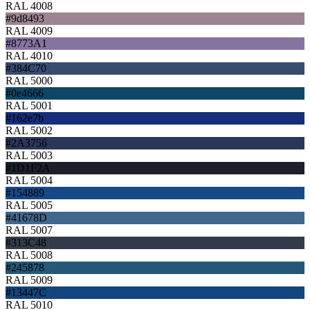
RAL 4008
#9d8493
RAL 4009
#8773A1
RAL 4010
#384C70
RAL 5000
#0e4666
RAL 5001
#162e7b
RAL 5002
#2A3756
RAL 5003
#1D1F2A
RAL 5004
#154889
RAL 5005
#41678D
RAL 5007
#313C48
RAL 5008
#245878
RAL 5009
#13447C
RAL 5010