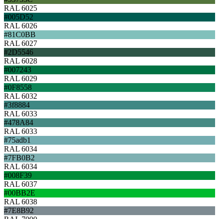
RAL 6025
#005D52
RAL 6026
#81C0BB
RAL 6027
#2D5546
RAL 6028
#007243
RAL 6029
#0F8558
RAL 6032
#3f8884
RAL 6033
#478A84
RAL 6033
#75adb1
RAL 6034
#7FB0B2
RAL 6034
#008F39
RAL 6037
#00BB2E
RAL 6038
#7E8B92