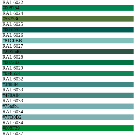
RAL 6022
#008754
RAL 6024
#53753C
RAL 6025
#005D52
RAL 6026
#81C0BB
RAL 6027
#2D5546
RAL 6028
#007243
RAL 6029
#0F8558
RAL 6032
#3f8884
RAL 6033
#478A84
RAL 6033
#75adb1
RAL 6034
#7FB0B2
RAL 6034
#008F39
RAL 6037