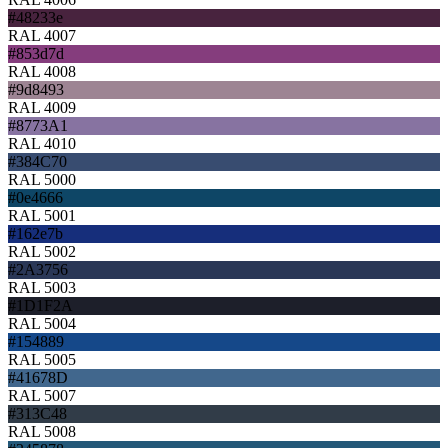
#48233e
RAL 4007
#853d7d
RAL 4008
#9d8493
RAL 4009
#8773A1
RAL 4010
#384C70
RAL 5000
#0e4666
RAL 5001
#162e7b
RAL 5002
#2A3756
RAL 5003
#1D1F2A
RAL 5004
#154889
RAL 5005
#41678D
RAL 5007
#313C48
RAL 5008