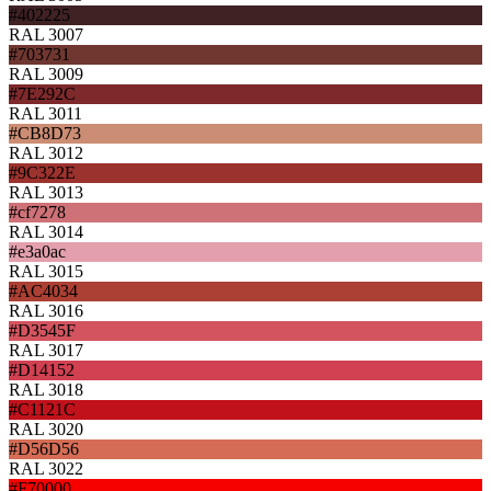
#402225
RAL 3007
#703731
RAL 3009
#7E292C
RAL 3011
#CB8D73
RAL 3012
#9C322E
RAL 3013
#cf7278
RAL 3014
#e3a0ac
RAL 3015
#AC4034
RAL 3016
#D3545F
RAL 3017
#D14152
RAL 3018
#C1121C
RAL 3020
#D56D56
RAL 3022
#F70000