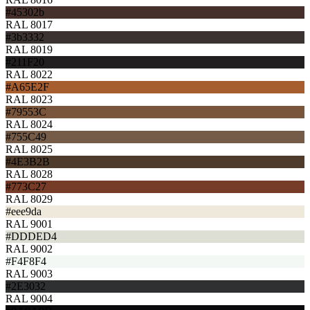
#45302b
RAL 8017
#3b3332
RAL 8019
#211F20
RAL 8022
#A65E2F
RAL 8023
#79553C
RAL 8024
#755C49
RAL 8025
#4E3B2B
RAL 8028
#773C27
RAL 8029
#eee9da
RAL 9001
#DDDED4
RAL 9002
#F4F8F4
RAL 9003
#2E3032
RAL 9004