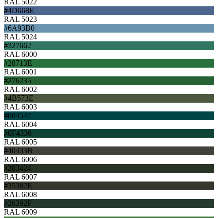
RAL 5022
#4D668E
RAL 5023
#6A93B0
RAL 5024
#327662
RAL 6000
#28713E
RAL 6001
#276235
RAL 6002
#4B573E
RAL 6003
#004547
RAL 6004
#0F4336
RAL 6005
#40433B
RAL 6006
#283424
RAL 6007
#35382E
RAL 6008
#26392F
RAL 6009