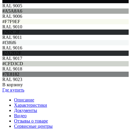
#0A0A0D
RAL 9005
#A5A8A6
RAL 9006
#F7F9EF
RAL 9010
#292C2F
RAL 9011
#f3f6f6
RAL 9016
#2A2D2F
RAL 9017
#CFD3CD
RAL 9018
#7E8182
RAL 9023
В корзину
Где купить
Описание
Характеристики
Документы
Видео
Отзывы о товаре
Сервисные центры