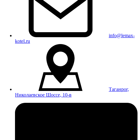
info@lemax-
kotel.ru
Таганрог,
Николаевское Шоссе, 10-в